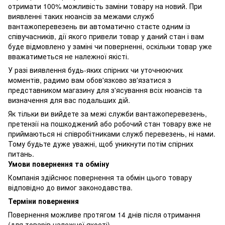
отримати 100% можливість заміни товару на новий. При
виявленні таких нюансів за межами служб
вантажоперевезень ви автоматично стаєте одним із
співучасників, дії якого привели товар у даний стан і вам
буде відмовлено у заміні чи поверненні, оскільки товар уже
вважатиметься не належної якісті.
У разі виявлення будь-яких спірних чи уточнюючих
моментів, радимо вам обов'язково зв'язатися з
представником магазину для з'ясування всіх нюансів та
визначення для вас подальших дій.
Як тільки ви вийдете за межі служби вантажоперевезень,
претензії на пошкоджений або робочий стан товару вже не
приймаються ні співробітниками служб перевезень, ні нами.
Тому будьте дуже уважні, щоб уникнути потім спірних
питань.
Умови повернення та обміну
Компанія здійснює повернення та обмін цього товару
відповідно до вимог законодавства.
Терміни повернення
Повернення можливе протягом 14 днів після отримання
(для товарів належної якості).