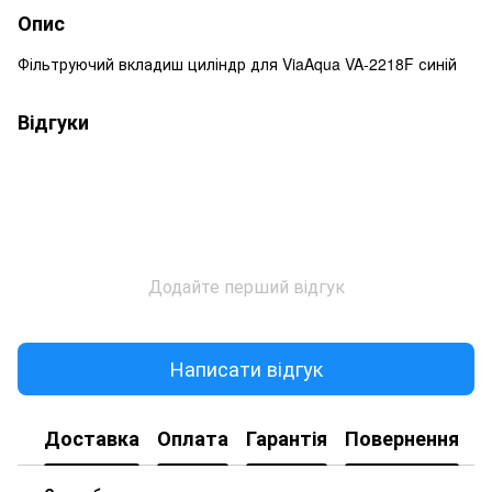
Опис
Фільтруючий вкладиш циліндр для ViaAqua VA-2218F синій
Відгуки
Додайте перший відгук
Написати відгук
Доставка
Оплата
Гарантія
Повернення
К