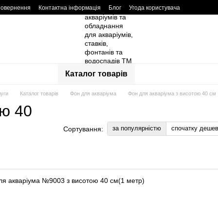
повернення
Контактна інформація
Блог
Угода користувача
Каталог товарів
луги
Каталог товарів
Фон для акваріума
Фон для акваріума з висотою 40 см
ою 40
за популярністю
спочатку деше
Сортування:
ля акваріума №9003 з висотою 40 см(1 метр)