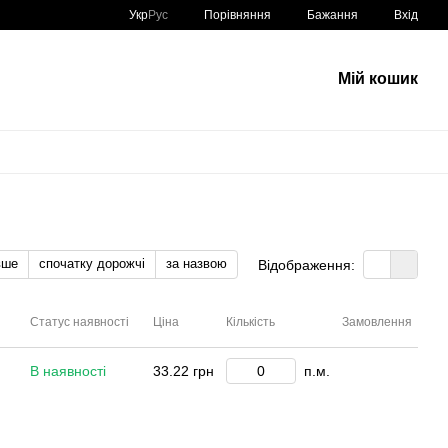
Порівняння
Укр
Рус
Бажання
Вхід
Мій кошик
вше
спочатку дорожчі
за назвою
Відображення:
Статус наявності
Ціна
Кількість
Замовлення
В наявності
33.22 грн
п.м.