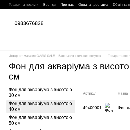
Перейти до основного контенту
Товари та послуги
Бренди
Про нас
Оплата і доставка
Обмін та 
Відгуки про магазин
0983676828
Интернет-магазин OASIS SALE – Ваш оазис стильних покупок
Товари та пос
Фон для акваріума з висот
см
Фон для акваріума з висотою
Артикул
Назва
30 см
Фон для акваріума з висотою
49400001
Фон д
40 см
Фон для акваріума з висотою
50 см