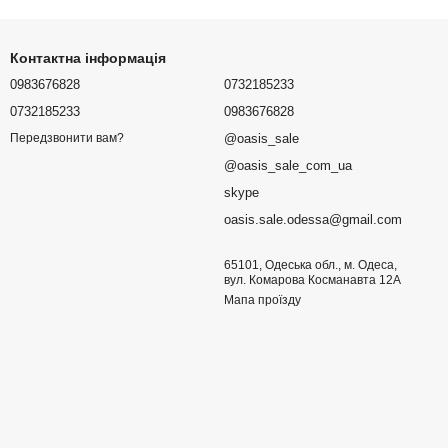
Контактна інформація
0983676828
0732185233
0732185233
0983676828
@oasis_sale
Передзвонити вам?
@oasis_sale_com_ua
skype
oasis.sale.odessa@gmail.com
65101, Одеська обл., м. Одеса,
вул. Комарова Косманавта 12А
Мапа проїзду