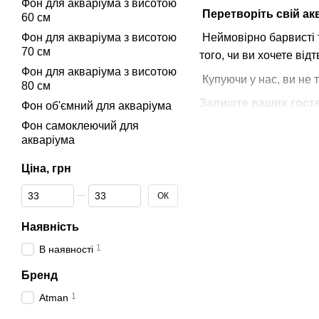
Фон для акваріума з висотою
Перетворіть свій ак
60 см
Фон для акваріума з висотою
Неймовірно барвисті 
70 см
того, чи ви хочете від
Фон для акваріума з висотою
Купуючи у нас, ви не 
80 см
Залиште ваших госте
Фон об'ємний для акваріума
Фон самоклеючий для
акваріума
Ціна, грн
Від Ціна, грн
До Ціна, грн
ОК
Наявність
1
В наявності
Бренд
1
Atman