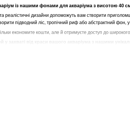
варіум із нашими фонами для акваріума з висотою 40 с
та реалістичні дизайни допоможуть вам створити приголомш
творити підводний ліс, тропічний риф або абстрактний фон, у
тільки економите кошти, але й отримуєте доступ до широкого
й у захваті від краси вашого акваріума з нашими унік