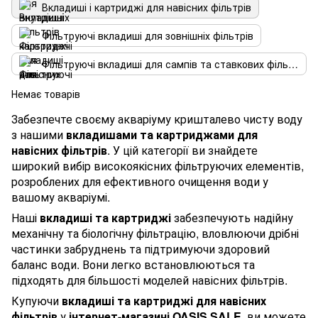
Вкладиші і картриджі для навісних фільтрів
Фільтруючі вкладиші для зовнішніх фільтрів
Фільтруючі вкладиші для сампів та ставкових фільтрів
Немає товарів
Забезпечте своєму акваріуму кришталево чисту воду
з нашими
вкладишами та картриджами для
навісних фільтрів
. У цій категорії ви знайдете
широкий вибір високоякісних фільтруючих елементів,
розроблених для ефективного очищення води у
вашому акваріумі.
Наші
вкладиші та картриджі
забезпечують надійну
механічну та біологічну фільтрацію, вловлюючи дрібні
частинки забруднень та підтримуючи здоровий
баланс води. Вони легко встановлюються та
підходять для більшості моделей навісних фільтрів.
Купуючи
вкладиші та картриджі для навісних
фільтрів
у
інтернет-магазині OASIS SALE
, ви можете