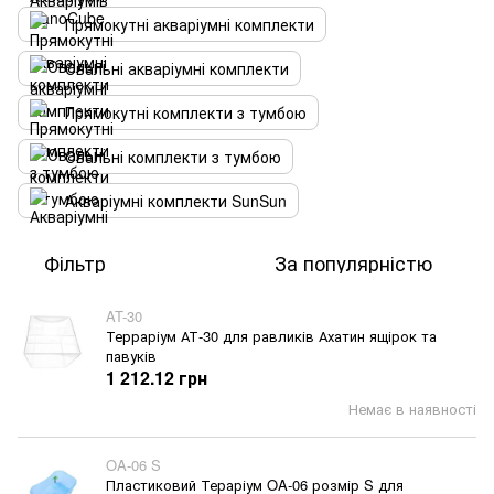
Прямокутні акваріумні комплекти
Овальні акваріумні комплекти
Прямокутні комплекти з тумбою
Овальні комплекти з тумбою
Акваріумні комплекти SunSun
Фільтр
За популярністю
AT-30
Терраріум АТ-30 для равликів Ахатин ящірок та
павуків
1 212.12 грн
Немає в наявності
OA-06 S
Пластиковий Тераріум OA-06 розмір S для