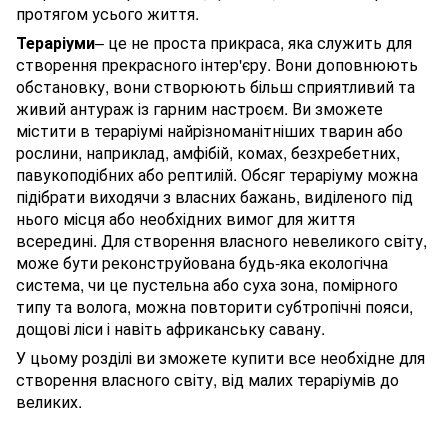
протягом усього життя.
Тераріуми
– це не проста прикраса, яка служить для
створення прекрасного інтер'єру. Вони доповнюють
обстановку, вони створюють більш сприятливий та
живий антураж із гарним настроєм. Ви зможете
містити в тераріумі найрізноманітніших тварин або
рослини, наприклад, амфібій, комах, безхребетних,
павукоподібних або рептилій. Обсяг тераріуму можна
підібрати виходячи з власних бажань, виділеного під
нього місця або необхідних вимог для життя
всередині. Для створення власного невеликого світу,
може бути реконструйована будь-яка екологічна
система, чи це пустельна або суха зона, помірного
типу та волога, можна повторити субтропічні пояси,
дощові ліси і навіть африканську савану.
У цьому розділі ви зможете купити все необхідне для
створення власного світу, від малих тераріумів до
великих.