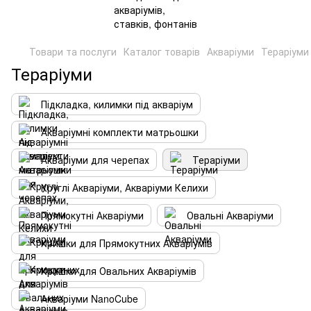
Товари та послуги
Каталог товарів
Акваріуми
Тераріуми
Тераріуми
Підкладка, килимки під акваріум
Акваріумні комплекти матрьошки
Акваріуми для черепах
Тераріуми
Круглі Акваріуми, Акваріуми Келихи
Прямокутні Акваріуми
Овальні Акваріуми
Кришки для Прямокутних Акваріумів
Кришки для Овальних Акваріумів
Акваріуми NanoCube