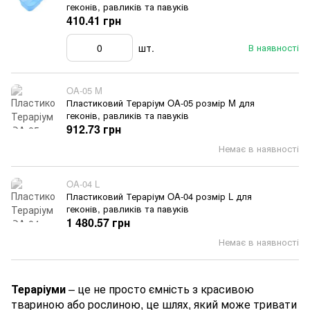
геконів, равликів та павуків
410.41 грн
шт.
В наявності
OA-05 M
Пластиковий Тераріум OA-05 розмір M для
геконів, равликів та павуків
912.73 грн
Немає в наявності
OA-04 L
Пластиковий Тераріум OA-04 розмір L для
геконів, равликів та павуків
1 480.57 грн
Немає в наявності
Тераріуми
– це не просто ємність з красивою
твариною або рослиною, це шлях, який може тривати