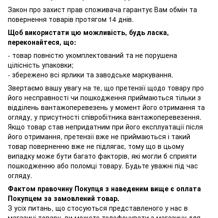
Закон про захист прав споживача гарантує Вам обмін та
повернення товарів протягом 14 днів.
Щоб використати цю можливість, будь ласка,
переконайтеся, що:
- товар повністю укомплектований та не порушена
цілісність упаковки;
- збережено всі ярлики та заводське маркування.
Звертаємо вашу увагу на те, що претензії щодо товару про
його несправності чи пошкодження приймаються тільки з
відділень вантажоперевезень у момент його отримання та
огляду, у присутності співробітника вантажоперевезення.
Якщо товар став непридатним при його експлуатації після
його отримання, претензії вже не приймаються і такий
товар поверненню вже не підлягає, тому що в цьому
випадку може бути багато факторів, які могли б сприяти
пошкодженню або поломці товару. Будьте уважні під час
огляду.
Фактом правочину Покупця з наведеним вище є оплата
Покупцем за замовлений товар.
З усіх питань, що стосуються представленого у нас в
магазині товару, ви можете телефонувати з магазину для