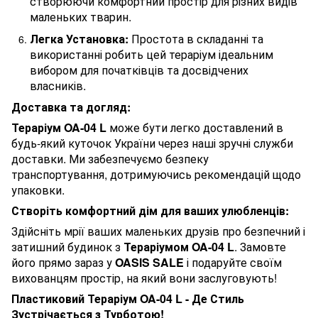
створюючи комфортний простір для різних видів
маленьких тварин.
Легка Установка:
Простота в складанні та
використанні робить цей тераріум ідеальним
вибором для початківців та досвідчених
власників.
Доставка та догляд:
Тераріум OA-04 L
може бути легко доставлений в
будь-який куточок України через наші зручні служби
доставки. Ми забезпечуємо безпеку
транспортування, дотримуючись рекомендацій щодо
упаковки.
Створіть комфортний дім для ваших улюбленців:
Здійсніть мрії ваших маленьких друзів про безпечний і
затишний будинок з
Тераріумом OA-04 L
. Замовте
його прямо зараз у
OASIS SALE
і подаруйте своїм
вихованцям простір, на який вони заслуговують!
Пластиковий Тераріум OA-04 L - Де Стиль
Зустрічається з Турботою!