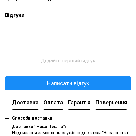
Відгуки
Додайте перший відгук
Написати відгук
Доставка
Оплата
Гарантія
Повернення
К
Способи доставки:
Доставка "Нова Пошта":
Надсилання замовлень службою доставки "Нова пошта"