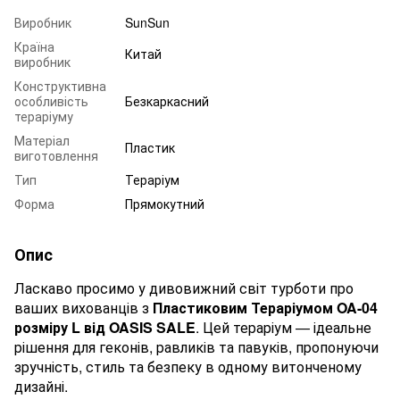
Виробник
SunSun
Країна
Китай
виробник
Конструктивна
особливість
Безкаркасний
тераріуму
Матеріал
Пластик
виготовлення
Тип
Тераріум
Форма
Прямокутний
Опис
Ласкаво просимо у дивовижний світ турботи про
ваших вихованців з
Пластиковим Тераріумом OA-04
розміру L від OASIS SALE
. Цей тераріум — ідеальне
рішення для геконів, равликів та павуків, пропонуючи
зручність, стиль та безпеку в одному витонченому
дизайні.