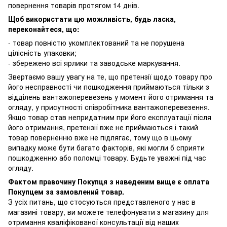
повернення товарів протягом 14 днів.
Щоб використати цю можливість, будь ласка,
переконайтеся, що:
- товар повністю укомплектований та не порушена
цілісність упаковки;
- збережено всі ярлики та заводське маркування.
Звертаємо вашу увагу на те, що претензії щодо товару про
його несправності чи пошкодження приймаються тільки з
відділень вантажоперевезень у момент його отримання та
огляду, у присутності співробітника вантажоперевезення.
Якщо товар став непридатним при його експлуатації після
його отримання, претензії вже не приймаються і такий
товар поверненню вже не підлягає, тому що в цьому
випадку може бути багато факторів, які могли б сприяти
пошкодженню або поломці товару. Будьте уважні під час
огляду.
Фактом правочину Покупця з наведеним вище є оплата
Покупцем за замовлений товар.
З усіх питань, що стосуються представленого у нас в
магазині товару, ви можете телефонувати з магазину для
отримання кваліфікованої консультації від наших