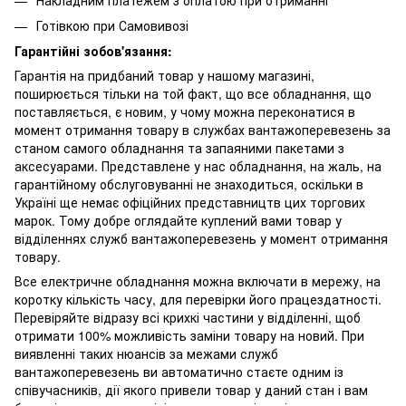
Готівкою при Самовивозі
Гарантійні зобов'язання:
Гарантія на придбаний товар у нашому магазині,
поширюється тільки на той факт, що все обладнання, що
поставляється, є новим, у чому можна переконатися в
момент отримання товару в службах вантажоперевезень за
станом самого обладнання та запаяними пакетами з
аксесуарами. Представлене у нас обладнання, на жаль, на
гарантійному обслуговуванні не знаходиться, оскільки в
Україні ще немає офіційних представництв цих торгових
марок. Тому добре оглядайте куплений вами товар у
відділеннях служб вантажоперевезень у момент отримання
товару.
Все електричне обладнання можна включати в мережу, на
коротку кількість часу, для перевірки його працездатності.
Перевіряйте відразу всі крихкі частини у відділенні, щоб
отримати 100% можливість заміни товару на новий. При
виявленні таких нюансів за межами служб
вантажоперевезень ви автоматично стаєте одним із
співучасників, дії якого привели товар у даний стан і вам