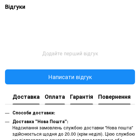
Відгуки
Додайте перший відгук
Написати відгук
Доставка
Оплата
Гарантія
Повернення
К
Способи доставки:
Доставка "Нова Пошта":
Надсилання замовлень службою доставки "Нова пошта"
здійснюється щодня до 20.00 (крім неділі). Цією службою
ми відправляємо замовлення за передоплатою або