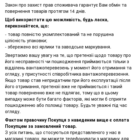
Закон про захист прав споживача гарантує Вам обмін та
повернення товарів протягом 14 днів.
Щоб використати цю можливість, будь ласка,
переконайтеся, що:
- товар повністю укомплектований та не порушена
цілісність упаковки;
- збережено всі ярлики та заводське маркування.
Звертаємо вашу увагу на те, що претензії щодо товару про
його несправності чи пошкодження приймаються тільки з
відділень вантажоперевезень у момент його отримання та
огляду, у присутності співробітника вантажоперевезення.
Якщо товар став непридатним при його експлуатації після
його отримання, претензії вже не приймаються і такий
товар поверненню вже не підлягає, тому що в цьому
випадку може бути багато факторів, які могли б сприяти
пошкодженню або поломці товару. Будьте уважні під час
огляду.
Фактом правочину Покупця з наведеним вище є оплата
Покупцем за замовлений товар.
З усіх питань, що стосуються представленого у нас в
магазині товару, ви можете телефонувати з магазину для