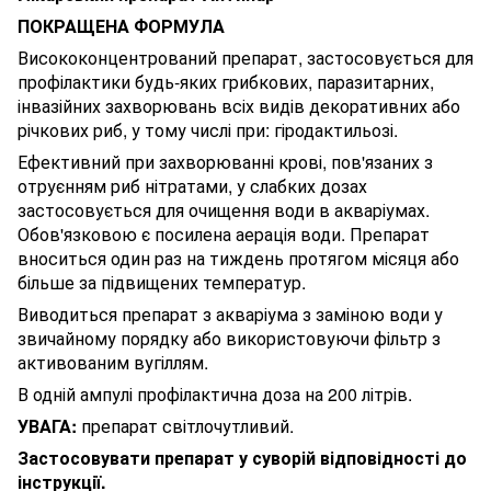
ПОКРАЩЕНА ФОРМУЛА
Висококонцентрований препарат, застосовується для
профілактики будь-яких грибкових, паразитарних,
інвазійних захворювань всіх видів декоративних або
річкових риб, у тому числі при: гіродактильозі.
Ефективний при захворюванні крові, пов'язаних з
отруєнням риб нітратами, у слабких дозах
застосовується для очищення води в акваріумах.
Обов'язковою є посилена аерація води. Препарат
вноситься один раз на тиждень протягом місяця або
більше за підвищених температур.
Виводиться препарат з акваріума з заміною води у
звичайному порядку або використовуючи фільтр з
активованим вугіллям.
В одній ампулі профілактична доза на 200 літрів.
УВАГА:
препарат світлочутливий.
Застосовувати препарат у суворій відповідності до
інструкції.