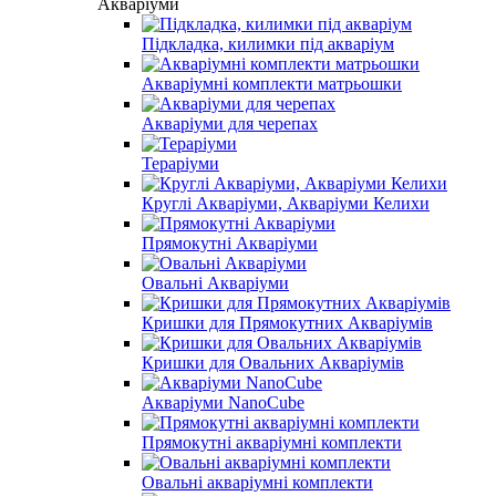
Акваріуми
Підкладка, килимки під акваріум
Акваріумні комплекти матрьошки
Акваріуми для черепах
Тераріуми
Круглі Акваріуми, Акваріуми Келихи
Прямокутні Акваріуми
Овальні Акваріуми
Кришки для Прямокутних Акваріумів
Кришки для Овальних Акваріумів
Акваріуми NanoCube
Прямокутні акваріумні комплекти
Овальні акваріумні комплекти