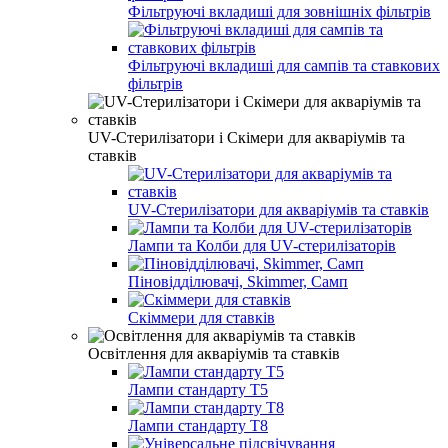
Фільтруючі вкладиші для зовнішніх фільтрів
Фільтруючі вкладиші для сампів та ставкових
фільтрів
UV-Стерилізатори і Скімери для акваріумів та
ставків
UV-Стерилізатори для акваріумів та ставків
Лампи та Колби для UV-стерилізаторів
Піновідділювачі, Skimmer, Самп
Скіммери для ставків
Освітлення для акваріумів та ставків
Лампи стандарту T5
Лампи стандарту T8