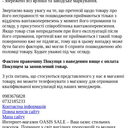
- збережено всі ярлики та заводське маркування.
Звертаємо вашу увагу на те, що претензії щодо товару про
його несправності чи пошкодження приймаються тільки з
відділень вантажоперевезень у момент його отримання та
огляду, у присутності співробітника вантажоперевезення.
Якщо товар став непридатним при його експлуатації після
його отримання, претензії вже не приймаються і такий товар
поверненню вже не підлягає, тому що в цьому випадку може
бути багато факторів, які могли б сприяти пошкодженню або
поломці товару. Будьте уважні під час огляду.
Фактом правочину Покупця з наведеним вище є оплата
Покупцем за замовлений товар.
З усіх питань, що стосуються представленого у нас в магазині
товару, ви можете телефонувати з магазину для отримання
кваліфікованої консультації від наших менеджерів.
0983676828
0732185233
Контактна інформація
Повна версія сайту
Мапа сайту
Интернет-магазин OASIS SALE – Ваш оазис стильних
покупок. Пориньте у світ вигідних пропозицій та модних