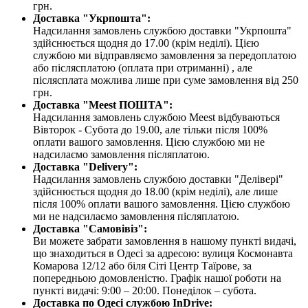
грн.
Доставка "Укрпошта":
Надсилання замовлень службою доставки "Укрпошта"
здійснюється щодня до 17.00 (крім неділі). Цією
службою ми відправляємо замовлення за передоплатою
або післясплатою
(оплата при отриманні)
, але
післясплата можлива лише при суме замовлення від 250
грн.
Доставка "Meest ПОШТА":
Надсилання замовлень службою Meest відбуваються
Вівторок - Субота до 19.00, але тільки після 100%
оплати вашого замовлення. Цією службою ми не
надсилаємо замовлення післяплатою.
Доставка "Delivery":
Надсилання замовлень службою доставки "Делівері"
здійснюється щодня до 18.00 (крім неділі), але лише
після 100% оплати вашого замовлення. Цією службою
ми не надсилаємо замовлення післяплатою.
Доставка "Самовівіз":
Ви можете забрати замовлення в нашому пункті видачі,
що знаходиться в Одесі за адресою: вулиця Космонавта
Комарова 12/12 або біля Сіті Центр Таїрове, за
попередньою домовленістю. Графік нашої роботи на
пункті видачі: 9:00 – 20:00. Понеділок – субота.
Доставка по Одесі службою InDrive: