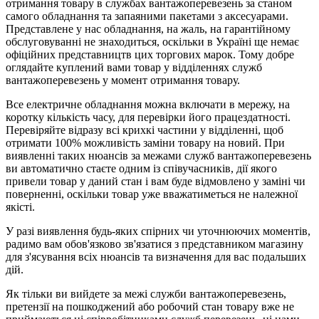
отримання товару в службах вантажоперевезень за станом
самого обладнання та запаяними пакетами з аксесуарами.
Представлене у нас обладнання, на жаль, на гарантійному
обслуговуванні не знаходиться, оскільки в Україні ще немає
офіційних представництв цих торгових марок. Тому добре
оглядайте куплений вами товар у відділеннях служб
вантажоперевезень у момент отримання товару.
Все електричне обладнання можна включати в мережу, на
коротку кількість часу, для перевірки його працездатності.
Перевіряйте відразу всі крихкі частини у відділенні, щоб
отримати 100% можливість заміни товару на новий. При
виявленні таких нюансів за межами служб вантажоперевезень
ви автоматично стаєте одним із співучасників, дії якого
привели товар у даний стан і вам буде відмовлено у заміні чи
поверненні, оскільки товар уже вважатиметься не належної
якісті.
У разі виявлення будь-яких спірних чи уточнюючих моментів,
радимо вам обов'язково зв'язатися з представником магазину
для з'ясування всіх нюансів та визначення для вас подальших
дій.
Як тільки ви вийдете за межі служби вантажоперевезень,
претензії на пошкоджений або робочий стан товару вже не