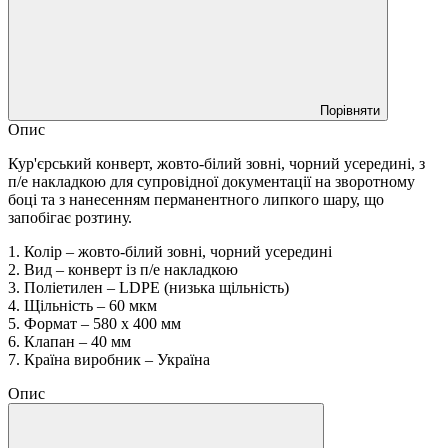
Порівняти
Опис
Кур'єрський конверт, жовто-білий зовні, чорний усередині, з
п/е накладкою для супровідної документації на зворотному
боці та з нанесенням перманентного липкого шару, що
запобігає розтину.
1. Колір – жовто-білий зовні, чорний усередині
2. Вид – конверт із п/е накладкою
3. Поліетилен – LDPE (низька щільність)
4. Щільність – 60 мкм
5. Формат – 580 х 400 мм
6. Клапан – 40 мм
7. Країна виробник – Україна
Опис