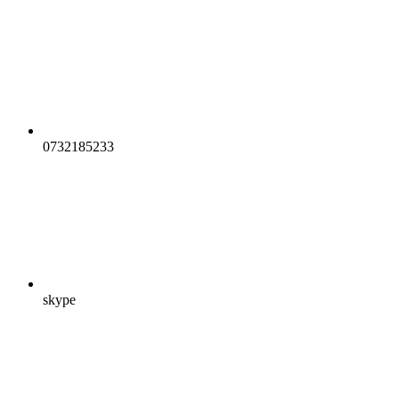
0732185233
skype