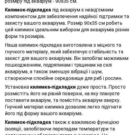
розміру під акваріум - 90х35 см.
Килимок-підкладка
під акваріум є невід'ємним
компонентом для забезпечення надійної підтримки та
захисту вашого акваріума. Розмір 90х35 см робить
цей килимок ідеальним вибором для акваріумів різних
форм та розмірів.
Наша килимок-підкладка виготовлена з міцного та
гнучкого матеріалу, який забезпечує стабільність та
захист для вашого акваріума. Він запобігає можливим
пошкодженням, подряпинам і тріщинам на склі
акваріума, а також зменшує вібрації і шум,
створюючи спокійне середовище для риб і рослин.
Установка
килимка-підкладки
дуже проста. Просто
розмістіть його на рівній поверхні, на яку плануєте
поставити акваріум, та помістіть акваріум зверху.
Гнучкий матеріал килимка дозволяє легко підігнати
його під форму вашого акваріума.
Килимок-підкладка
також є важливою функцією
ізоляції, запобігаючи перепадам температури та