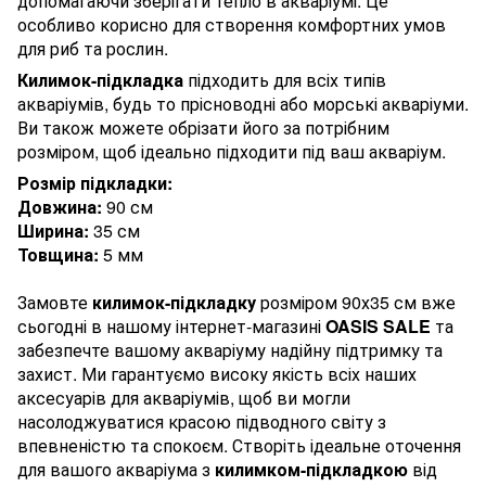
допомагаючи зберігати тепло в акваріумі. Це
особливо корисно для створення комфортних умов
для риб та рослин.
Килимок-підкладка
підходить для всіх типів
акваріумів, будь то прісноводні або морські акваріуми.
Ви також можете обрізати його за потрібним
розміром, щоб ідеально підходити під ваш акваріум.
Розмір підкладки:
Довжина:
90 см
Ширина:
35 см
Товщина:
5 мм
Замовте
килимок-підкладку
розміром 90х35 см вже
сьогодні в нашому інтернет-магазині
OASIS SALE
та
забезпечте вашому акваріуму надійну підтримку та
захист. Ми гарантуємо високу якість всіх наших
аксесуарів для акваріумів, щоб ви могли
насолоджуватися красою підводного світу з
впевненістю та спокоєм. Створіть ідеальне оточення
для вашого акваріума з
килимком-підкладкою
від