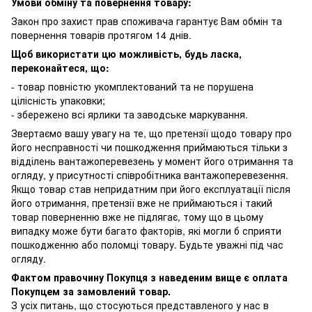
Умови обміну та повернення товару:
Закон про захист прав споживача гарантує Вам обмін та
повернення товарів протягом 14 днів.
Щоб використати цю можливість, будь ласка,
переконайтеся, що:
- товар повністю укомплектований та не порушена
цілісність упаковки;
- збережено всі ярлики та заводське маркування.
Звертаємо вашу увагу на те, що претензії щодо товару про
його несправності чи пошкодження приймаються тільки з
відділень вантажоперевезень у момент його отримання та
огляду, у присутності співробітника вантажоперевезення.
Якщо товар став непридатним при його експлуатації після
його отримання, претензії вже не приймаються і такий
товар поверненню вже не підлягає, тому що в цьому
випадку може бути багато факторів, які могли б сприяти
пошкодженню або поломці товару. Будьте уважні під час
огляду.
Фактом правочину Покупця з наведеним вище є оплата
Покупцем за замовлений товар.
З усіх питань, що стосуються представленого у нас в