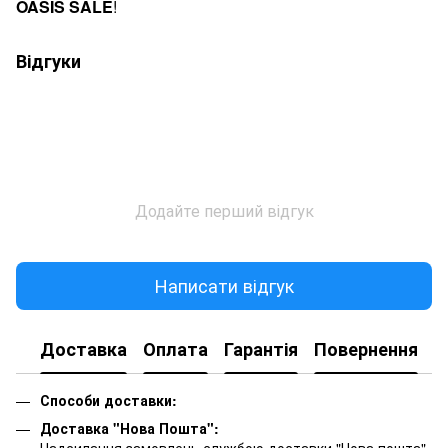
OASIS SALE
!
Відгуки
Додайте перший відгук
Написати відгук
Доставка
Оплата
Гарантія
Повернення
К
Способи доставки:
Доставка "Нова Пошта":
Надсилання замовлень службою доставки "Нова пошта"