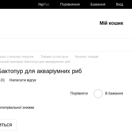
Порівняння
Укр
Рус
Бажання
Вхід
Мій кошик
азис стильних покупок
Товари та послуги
Каталог товарів
рський препарат Бактопур для акваріумних риб
Бактопур для акваріумних риб
101
Написати відгук
Порівняти
В бажання
опичувальної знижки
иться