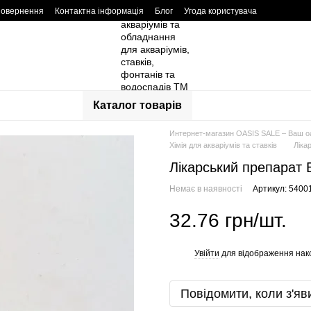
повернення
Контактна інформація
Блог
Угода користувача
Каталог товарів
Интернет-магазин OASIS SALE – Ваш о
Хімія для акваріумів та ставків
Ліка
Лікарський препарат 
Немає в наявності
Артикул: 5400
32.76 грн/шт.
Увійти
для відображення нак
%
Повідомити, коли з'яв