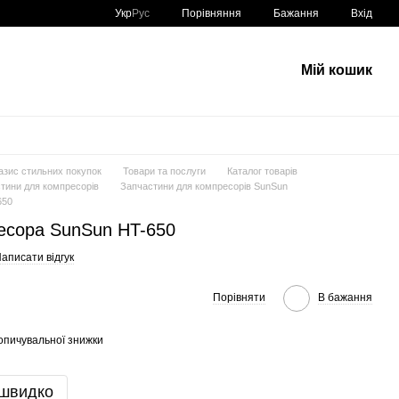
Порівняння
Укр
Рус
Бажання
Вхід
Мій кошик
азис стильних покупок
Товари та послуги
Каталог товарів
тини для компресорів
Запчастини для компресорів SunSun
650
есора SunSun HT-650
аписати відгук
Порівняти
В бажання
опичувальної знижки
 швидко