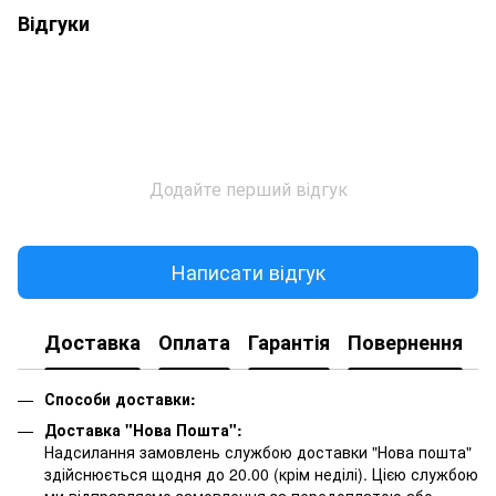
Відгуки
Додайте перший відгук
Написати відгук
Доставка
Оплата
Гарантія
Повернення
К
Способи доставки:
Доставка "Нова Пошта":
Надсилання замовлень службою доставки "Нова пошта"
здійснюється щодня до 20.00 (крім неділі). Цією службою
ми відправляємо замовлення за передоплатою або