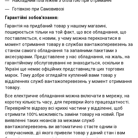
Готівкою при Самовивозі
Гарантійні зобов'язання:
Гарантія на придбаний товар у нашому магазині,
поширюється тільки на той факт, що все обладнання, що
поставляється, є новим, у чому можна переконатися в
момент отримання товару в службах вантажоперевезень за
станом самого обладнання та запаяними пакетами з
аксесуарами. Представлене у нас обладнання, на жаль, на
гарантійному обслуговуванні не знаходиться, оскільки в
Україні ще немає офіційних представництв цих торгових
марок. Тому добре оглядайте куплений вами товар у
відділеннях служб вантажоперевезень у момент отримання
товару.
Все електричне обладнання можна включати в мережу, на
коротку кількість часу, для перевірки його працездатності.
Перевіряйте відразу всі крихкі частини у відділенні, щоб
отримати 100% можливість заміни товару на новий. При
виявленні таких нюансів за межами служб
вантажоперевезень ви автоматично стаєте одним із
співучасників, дії якого привели товар у даний стан і вам