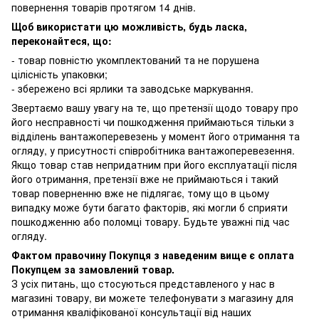
повернення товарів протягом 14 днів.
Щоб використати цю можливість, будь ласка,
переконайтеся, що:
- товар повністю укомплектований та не порушена
цілісність упаковки;
- збережено всі ярлики та заводське маркування.
Звертаємо вашу увагу на те, що претензії щодо товару про
його несправності чи пошкодження приймаються тільки з
відділень вантажоперевезень у момент його отримання та
огляду, у присутності співробітника вантажоперевезення.
Якщо товар став непридатним при його експлуатації після
його отримання, претензії вже не приймаються і такий
товар поверненню вже не підлягає, тому що в цьому
випадку може бути багато факторів, які могли б сприяти
пошкодженню або поломці товару. Будьте уважні під час
огляду.
Фактом правочину Покупця з наведеним вище є оплата
Покупцем за замовлений товар.
З усіх питань, що стосуються представленого у нас в
магазині товару, ви можете телефонувати з магазину для
отримання кваліфікованої консультації від наших