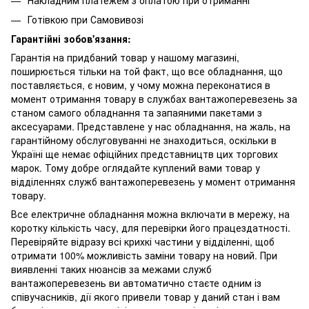
Готівкою при Самовивозі
Гарантійні зобов'язання:
Гарантія на придбаний товар у нашому магазині,
поширюється тільки на той факт, що все обладнання, що
поставляється, є новим, у чому можна переконатися в
момент отримання товару в службах вантажоперевезень за
станом самого обладнання та запаяними пакетами з
аксесуарами. Представлене у нас обладнання, на жаль, на
гарантійному обслуговуванні не знаходиться, оскільки в
Україні ще немає офіційних представництв цих торгових
марок. Тому добре оглядайте куплений вами товар у
відділеннях служб вантажоперевезень у момент отримання
товару.
Все електричне обладнання можна включати в мережу, на
коротку кількість часу, для перевірки його працездатності.
Перевіряйте відразу всі крихкі частини у відділенні, щоб
отримати 100% можливість заміни товару на новий. При
виявленні таких нюансів за межами служб
вантажоперевезень ви автоматично стаєте одним із
співучасників, дії якого привели товар у даний стан і вам