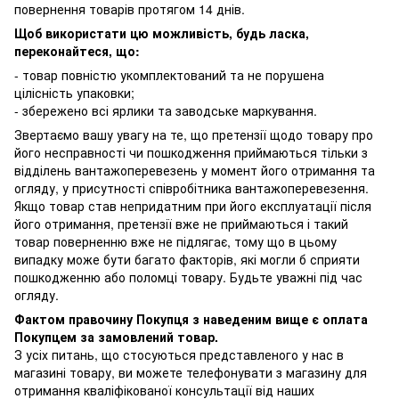
повернення товарів протягом 14 днів.
Щоб використати цю можливість, будь ласка,
переконайтеся, що:
- товар повністю укомплектований та не порушена
цілісність упаковки;
- збережено всі ярлики та заводське маркування.
Звертаємо вашу увагу на те, що претензії щодо товару про
його несправності чи пошкодження приймаються тільки з
відділень вантажоперевезень у момент його отримання та
огляду, у присутності співробітника вантажоперевезення.
Якщо товар став непридатним при його експлуатації після
його отримання, претензії вже не приймаються і такий
товар поверненню вже не підлягає, тому що в цьому
випадку може бути багато факторів, які могли б сприяти
пошкодженню або поломці товару. Будьте уважні під час
огляду.
Фактом правочину Покупця з наведеним вище є оплата
Покупцем за замовлений товар.
З усіх питань, що стосуються представленого у нас в
магазині товару, ви можете телефонувати з магазину для
отримання кваліфікованої консультації від наших