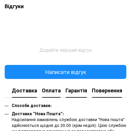
Відгуки
Додайте перший відгук
Написати відгук
Доставка
Оплата
Гарантія
Повернення
К
Способи доставки:
Доставка "Нова Пошта":
Надсилання замовлень службою доставки "Нова пошта"
здійснюється щодня до 20.00 (крім неділі). Цією службою
ми відправляємо замовлення за передоплатою або