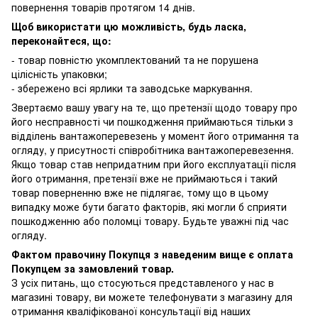
повернення товарів протягом 14 днів.
Щоб використати цю можливість, будь ласка,
переконайтеся, що:
- товар повністю укомплектований та не порушена
цілісність упаковки;
- збережено всі ярлики та заводське маркування.
Звертаємо вашу увагу на те, що претензії щодо товару про
його несправності чи пошкодження приймаються тільки з
відділень вантажоперевезень у момент його отримання та
огляду, у присутності співробітника вантажоперевезення.
Якщо товар став непридатним при його експлуатації після
його отримання, претензії вже не приймаються і такий
товар поверненню вже не підлягає, тому що в цьому
випадку може бути багато факторів, які могли б сприяти
пошкодженню або поломці товару. Будьте уважні під час
огляду.
Фактом правочину Покупця з наведеним вище є оплата
Покупцем за замовлений товар.
З усіх питань, що стосуються представленого у нас в
магазині товару, ви можете телефонувати з магазину для
отримання кваліфікованої консультації від наших