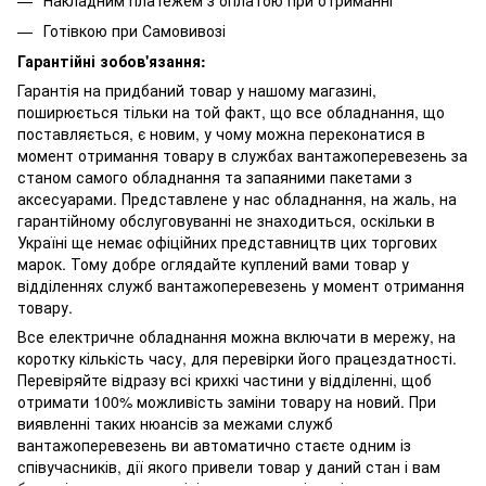
Готівкою при Самовивозі
Гарантійні зобов'язання:
Гарантія на придбаний товар у нашому магазині,
поширюється тільки на той факт, що все обладнання, що
поставляється, є новим, у чому можна переконатися в
момент отримання товару в службах вантажоперевезень за
станом самого обладнання та запаяними пакетами з
аксесуарами. Представлене у нас обладнання, на жаль, на
гарантійному обслуговуванні не знаходиться, оскільки в
Україні ще немає офіційних представництв цих торгових
марок. Тому добре оглядайте куплений вами товар у
відділеннях служб вантажоперевезень у момент отримання
товару.
Все електричне обладнання можна включати в мережу, на
коротку кількість часу, для перевірки його працездатності.
Перевіряйте відразу всі крихкі частини у відділенні, щоб
отримати 100% можливість заміни товару на новий. При
виявленні таких нюансів за межами служб
вантажоперевезень ви автоматично стаєте одним із
співучасників, дії якого привели товар у даний стан і вам