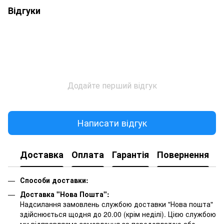
Відгуки
Додайте перший відгук
Написати відгук
Доставка
Оплата
Гарантія
Повернення
К
Способи доставки:
Доставка "Нова Пошта":
Надсилання замовлень службою доставки "Нова пошта"
здійснюється щодня до 20.00 (крім неділі). Цією службою
ми відправляємо замовлення за передоплатою або