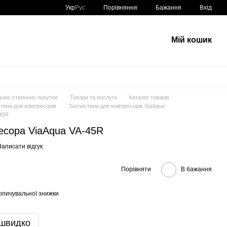
Порівняння
Укр
Рус
Бажання
Вхід
Мій кошик
азис стильних покупок
Товари та послуги
Каталог товарів
тини для компресорів
Запчастини для компресорів ViaAqua
45R
сора ViaAqua VA-45R
аписати відгук
Порівняти
В бажання
опичувальної знижки
 швидко