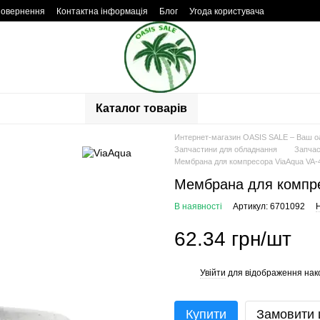
повернення
Контактна інформація
Блог
Угода користувача
Каталог товарів
Интернет-магазин OASIS SALE – Ваш о
Запчастини для обладнання
Запчас
Мембрана для компресора ViaAqua VA-
Мембрана для компре
В наявності
Артикул: 6701092
Н
62.34 грн/шт
Увійти
для відображення нак
%
Купити
Замовити