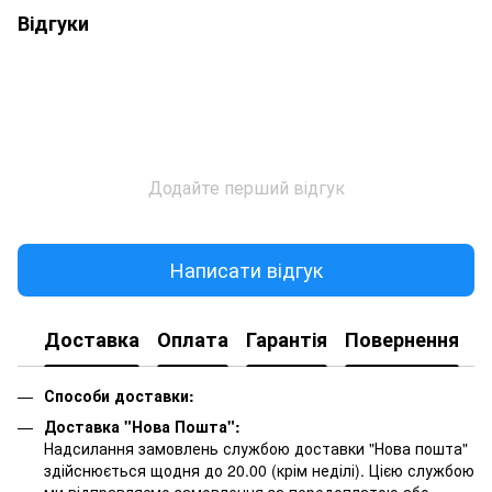
Відгуки
Додайте перший відгук
Написати відгук
Доставка
Оплата
Гарантія
Повернення
К
Способи доставки:
Доставка "Нова Пошта":
Надсилання замовлень службою доставки "Нова пошта"
здійснюється щодня до 20.00 (крім неділі). Цією службою
ми відправляємо замовлення за передоплатою або