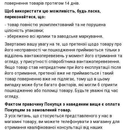
повернення товарів протягом 14 днів.
Щоб використати цю можливість, будь ласка,
переконайтеся, що:
- товар повністю укомплектований та не порушена
цілісність упаковки;
- збережено всі ярлики та заводське маркування.
Звертаємо вашу увагу на те, що претензії щодо товару про
його несправності чи пошкодження приймаються тільки з
відділень вантажоперевезень у момент його отримання та
огляду, у присутності співробітника вантажоперевезення.
Якщо товар став непридатним при його експлуатації після
його отримання, претензії вже не приймаються і такий
товар поверненню вже не підлягає, тому що в цьому
випадку може бути багато факторів, які могли б сприяти
пошкодженню або поломці товару. Будьте уважні під час
огляду.
Фактом правочину Покупця з наведеним вище є оплата
Покупцем за замовлений товар.
З усіх питань, що стосуються представленого у нас в
магазині товару, ви можете телефонувати з магазину для
отримання кваліфікованої консультації від наших