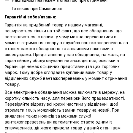
Готівкою при Самовивозі
Гарантійні зобов'язання:
Гарантія на придбаний товар у нашому магазині,
поширюється тільки на той факт, що все обладнання, що
поставляється, є новим, у чому можна переконатися в
момент отримання товару в службах вантажоперевезень за
станом самого обладнання та запаяними пакетами з
аксесуарами. Представлене у нас обладнання, на жаль, на
гарантійному обслуговуванні не знаходиться, оскільки в
Україні ще немає офіційних представництв цих торгових
марок. Тому добре оглядайте куплений вами товар у
відділеннях служб вантажоперевезень у момент отримання
товару.
Все електричне обладнання можна включати в мережу, на
коротку кількість часу, для перевірки його працездатності.
Перевіряйте відразу всі крихкі частини у відділенні, щоб
отримати 100% можливість заміни товару на новий. При
виявленні таких нюансів за межами служб
вантажоперевезень ви автоматично стаєте одним із
співучасників, дії якого привели товар у даний стан і вам