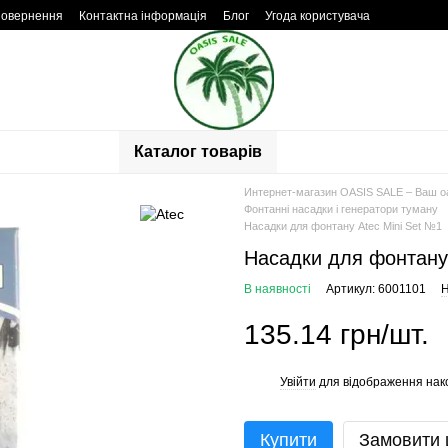
повернення
Контактна інформація
Блог
Угода користувача
Каталог товарів
Интернет-магазин OASIS SALE – Ваш о
Фонтанні насадки і генератори туману
Насадки для фонтану Atec Mini Set №1
Насадки для фонтану 
В наявності
Артикул: 6001101
Н
135.14 грн/шт.
Увійти
для відображення нак
%
Купити
Замовити