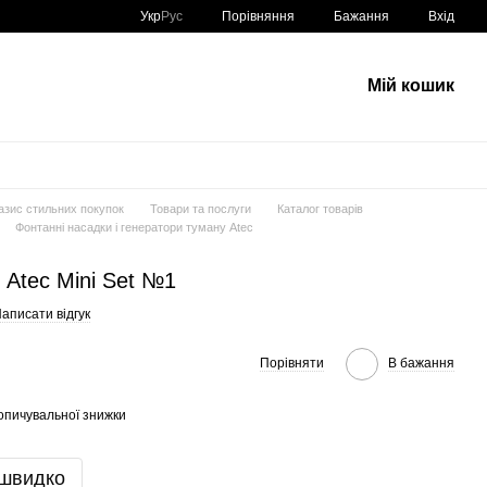
Порівняння
Укр
Рус
Бажання
Вхід
Мій кошик
азис стильних покупок
Товари та послуги
Каталог товарів
Фонтанні насадки і генератори туману Atec
Atec Mini Set №1
аписати відгук
Порівняти
В бажання
опичувальної знижки
 швидко