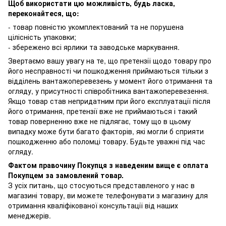
Щоб використати цю можливість, будь ласка,
переконайтеся, що:
- товар повністю укомплектований та не порушена
цілісність упаковки;
- збережено всі ярлики та заводське маркування.
Звертаємо вашу увагу на те, що претензії щодо товару про
його несправності чи пошкодження приймаються тільки з
відділень вантажоперевезень у момент його отримання та
огляду, у присутності співробітника вантажоперевезення.
Якщо товар став непридатним при його експлуатації після
його отримання, претензії вже не приймаються і такий
товар поверненню вже не підлягає, тому що в цьому
випадку може бути багато факторів, які могли б сприяти
пошкодженню або поломці товару. Будьте уважні під час
огляду.
Фактом правочину Покупця з наведеним вище є оплата
Покупцем за замовлений товар.
З усіх питань, що стосуються представленого у нас в
магазині товару, ви можете телефонувати з магазину для
отримання кваліфікованої консультації від наших
менеджерів.