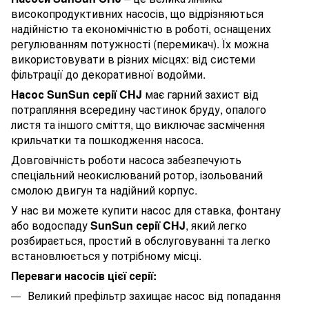
високопродуктивних насосів, що відрізняються
надійністю та економічністю в роботі, оснащених
регулюванням потужності (перемикач). Їх можна
використовувати в різних місцях: від системи
фільтрації до декоративної водойми.
Насос SunSun серії CHJ
має гарний захист від
потрапляння всередину частинок бруду, опалого
листя та іншого сміття, що виключає засмічення
крильчатки та пошкодження насоса.
Довговічність роботи насоса забезпечують
спеціальний неокислюваний ротор, ізольований
смолою двигун та надійний корпус.
У нас ви можете купити насос для ставка, фонтану
або водоспаду
SunSun серії CHJ
, який легко
розбирається, простий в обслуговуванні та легко
встановлюється у потрібному місці.
Переваги насосів цієї серії:
Великий префільтр захищає насос від попадання