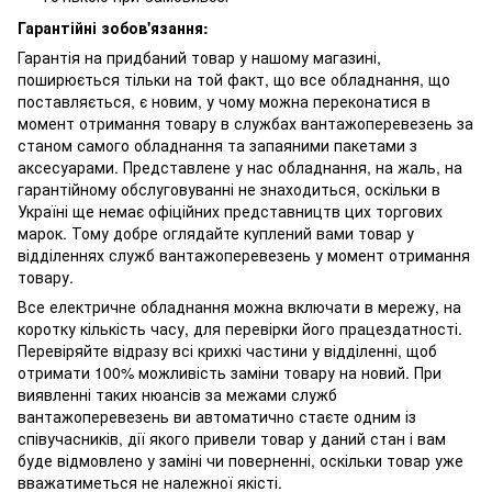
Гарантійні зобов'язання:
Гарантія на придбаний товар у нашому магазині,
поширюється тільки на той факт, що все обладнання, що
поставляється, є новим, у чому можна переконатися в
момент отримання товару в службах вантажоперевезень за
станом самого обладнання та запаяними пакетами з
аксесуарами. Представлене у нас обладнання, на жаль, на
гарантійному обслуговуванні не знаходиться, оскільки в
Україні ще немає офіційних представництв цих торгових
марок. Тому добре оглядайте куплений вами товар у
відділеннях служб вантажоперевезень у момент отримання
товару.
Все електричне обладнання можна включати в мережу, на
коротку кількість часу, для перевірки його працездатності.
Перевіряйте відразу всі крихкі частини у відділенні, щоб
отримати 100% можливість заміни товару на новий. При
виявленні таких нюансів за межами служб
вантажоперевезень ви автоматично стаєте одним із
співучасників, дії якого привели товар у даний стан і вам
буде відмовлено у заміні чи поверненні, оскільки товар уже
вважатиметься не належної якісті.