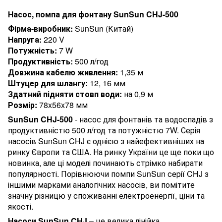
Насос, помпа для фонтану SunSun CHJ-500
Фірма-виробник:
SunSun (Китай)
Напруга:
220 V
Потужність:
7 W
Продуктивність:
500 л/год
Довжина кабелю живлення:
1,35 м
Штуцер для шлангу:
12, 16 мм
Здатний підняти стовп води:
на 0,9 м
Розмір:
78x56x78 мм
SunSun CHJ-500
- насос для фонтанів та водоспадів з
продуктивністю 500 л/год та потужністю 7W. Серія
насосів SunSun CHJ є однією з найефективніших на
ринку Європи та США. На ринку України це ще поки що
новинка, але ці моделі починають стрімко набирати
популярності. Порівнюючи помпи SunSun серії CHJ з
іншими марками аналогічних насосів, ви помітите
значну різницю у споживанні електроенергії, ціни та
якості.
Насоси SunSun CHJ
– це велика лінійка