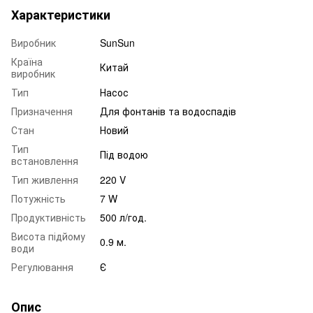
Характеристики
Виробник
SunSun
Країна
Китай
виробник
Тип
Насос
Призначення
Для фонтанів та водоспадів
Стан
Новий
Тип
Під водою
встановлення
Тип живлення
220 V
Потужність
7 W
Продуктивність
500 л/год.
Висота підйому
0.9 м.
води
Регулювання
Є
Опис