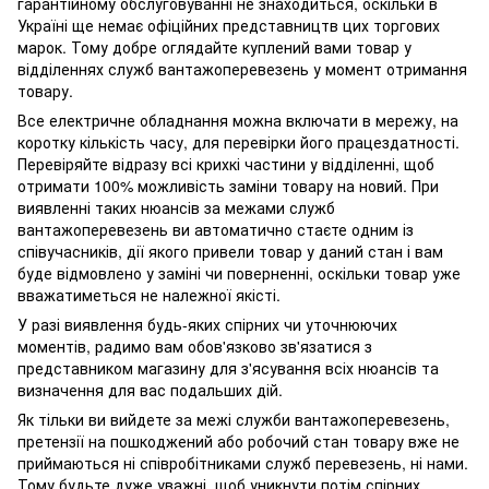
гарантійному обслуговуванні не знаходиться, оскільки в
Україні ще немає офіційних представництв цих торгових
марок. Тому добре оглядайте куплений вами товар у
відділеннях служб вантажоперевезень у момент отримання
товару.
Все електричне обладнання можна включати в мережу, на
коротку кількість часу, для перевірки його працездатності.
Перевіряйте відразу всі крихкі частини у відділенні, щоб
отримати 100% можливість заміни товару на новий. При
виявленні таких нюансів за межами служб
вантажоперевезень ви автоматично стаєте одним із
співучасників, дії якого привели товар у даний стан і вам
буде відмовлено у заміні чи поверненні, оскільки товар уже
вважатиметься не належної якісті.
У разі виявлення будь-яких спірних чи уточнюючих
моментів, радимо вам обов'язково зв'язатися з
представником магазину для з'ясування всіх нюансів та
визначення для вас подальших дій.
Як тільки ви вийдете за межі служби вантажоперевезень,
претензії на пошкоджений або робочий стан товару вже не
приймаються ні співробітниками служб перевезень, ні нами.
Тому будьте дуже уважні, щоб уникнути потім спірних