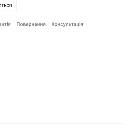
иться
антія
Повернення
Консультація