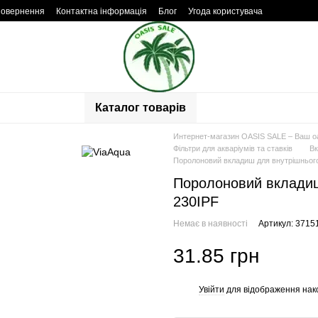
повернення
Контактна інформація
Блог
Угода користувача
Каталог товарів
Интернет-магазин OASIS SALE – Ваш о
Фільтри для акваріумів та ставків
Вк
Поролоновий вкладиш для внутрішнього
Поролоновий вкладиш
230IPF
Немає в наявності
Артикул: 3715
31.85 грн
Увійти
для відображення нак
%