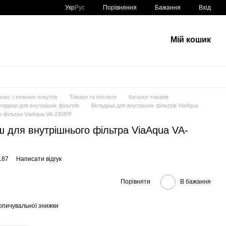
Порівняння
Укр
Рус
Бажання
Вхід
Мій кошик
азис стильних покупок
Товари та послуги
Каталог товарів
ладиші для внутрішніх фільтрів
Вкладиші для внутрішніх фільтрів ViaAqua
 фільтра ViaAqua VA-230IPF
 для внутрішнього фільтра ViaAqua VA-
187
Написати відгук
Порівняти
В бажання
опичувальної знижки