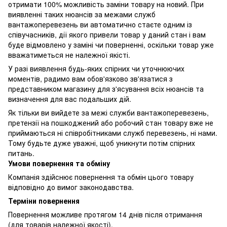
отримати 100% можливість заміни товару на новий. При
виявленні таких нюансів за межами служб
вантажоперевезень ви автоматично стаєте одним із
співучасників, дії якого привели товар у даний стан і вам
буде відмовлено у заміні чи поверненні, оскільки товар уже
вважатиметься не належної якісті.
У разі виявлення будь-яких спірних чи уточнюючих
моментів, радимо вам обов'язково зв'язатися з
представником магазину для з'ясування всіх нюансів та
визначення для вас подальших дій.
Як тільки ви вийдете за межі служби вантажоперевезень,
претензії на пошкоджений або робочий стан товару вже не
приймаються ні співробітниками служб перевезень, ні нами.
Тому будьте дуже уважні, щоб уникнути потім спірних
питань.
Умови повернення та обміну
Компанія здійснює повернення та обмін цього товару
відповідно до вимог законодавства.
Терміни повернення
Повернення можливе протягом 14 днів після отримання
(для товарів належної якості).