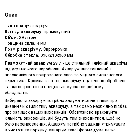
Опис
Тип товару:
акваріум
Вигляд акваріуму:
прямокутний
Об'єм:
29 літрів
Товщина скла:
4 мм
Розмір акваріуму:
Єврокромка
Обробка стекла:
390х210х360 мм
Прямокутний акваріум 29 л
- це стильний і якісний акваріум
від українського виробника. Акваріум виготовлений з
високоякісного полірованого скла та міцного силіконового
герметика. Кромки та торці акваріуму тщательно оброблені
та відполіровані на спеціальному склообробному
обладнанні.
Вибираючи акваріум потрібно задуматися не тільки про
дизайн чи стилістику акваріуму, а так само необхідно підбає
про затишок ваших вихованців. Обов'язково враховуйте
кількість вихованців, які будуть там знаходитися, щоб не
було перенаселення. Акваріум потрібно завжди утримувати
в чистоті та порядку, акваріум такої форми дуже легко