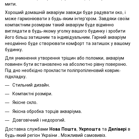
мити.
Хороший домашній акваріум завжди буде радувати око, і
може гармоніювати з будь-яким інтер'єром. Завдяки своїм
компактним розмірам такий акваріум буде відмінно
виглядати в будь-якому уголку вашого будинку і зробити
його більш затишним та індивідуальним. Гарний акваріум
неодмінно буде створювати комфорт та затишок у вашому
будинку.
Для уникнення утворення тріщин або поломки, акваріум
повинен бути встановлено на абсолютно рівну поверхню.
Під дно необхідно прокласти поліпропіленовий коврик-
підкладку.
Стильний дизайн.
Компактні розміри.
Якісне скло.
Якісна обробка торців акваріума.
Довговічний і недорогий.
Доставка службами
Нова Пошта
,
Укрпошта
та
Делівері
в
будь-який регіон України . Можливий самовивіз.