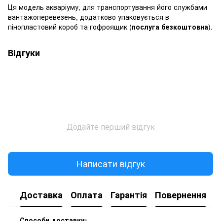
Ця модель акваріуму, для транспортування його службами
вантажоперевезень, додатково упаковується в
пінопластовий короб та гофроящик (
послуга безкоштовна
).
Відгуки
Додайте перший відгук
Написати відгук
Доставка
Оплата
Гарантія
Повернення
К
Способи доставки: