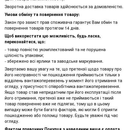
Зворотна доставка товарів здійснюється за домовленістю.
Умови обміну та повернення товару:
Закон про захист прав споживача гарантує Вам обмін та
повернення товарів протягом 14 днів.
Щоб використати цю можливість, будь ласка,
переконайтеся, що:
- товар повністю укомплектований та не порушена
цілісність упаковки;
- збережено всі ярлики та заводське маркування.
Звертаємо вашу увагу на те, що претензії щодо товару про
його несправності чи пошкодження приймаються тільки з
відділень вантажоперевезень у момент його отримання та
огляду, у присутності співробітника вантажоперевезення.
Якщо товар став непридатним при його експлуатації після
його отримання, претензії вже не приймаються і такий
товар поверненню вже не підлягає, тому що в цьому
випадку може бути багато факторів, які могли б сприяти
пошкодженню або поломці товару. Будьте уважні під час
огляду.
Фактом правочину Покупця з наведеним вище є оплата