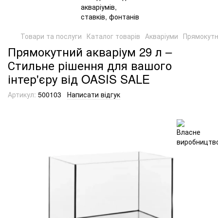
Товари та послуги
Каталог товарів
Акваріуми
Прямокутн
Прямокутний акваріум 29 л –
Стильне рішення для вашого
інтер'єру від OASIS SALE
Артикул:
500103
Написати відгук