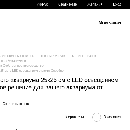
Сравнение
Укр
Рус
Желания
Вход
Мой заказ
азис стильных покупок
Товары и услуги
Каталог товаров
ьных Аквариумов
в Собственное производство
x25 см с LED освещением в цвете Серебро
ого аквариума 25x25 см с LED освещением
ное решение для вашего аквариума от
Оставить отзыв
К сравнению
В желания