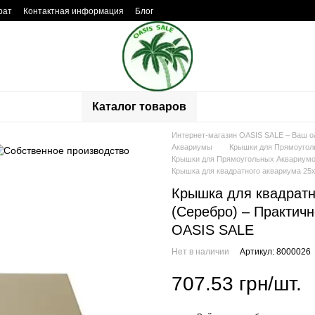
рат
Контактная информация
Блог
ывы о магазине
Каталог товаров
Интернет-магазин OASIS SALE – Ваш о
Аквариумы
Крышки для Прямоугол
Крышки для Прямоугольных Аквариумо
Крышка для квадратного аквариума 25
Крышка для квадратн
(Серебро) – Практич
OASIS SALE
Нет в наличии
Артикул: 8000026
707.53 грн/шт.