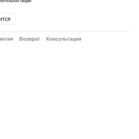
пительной скидки
ится
антия
Возврат
Консультация