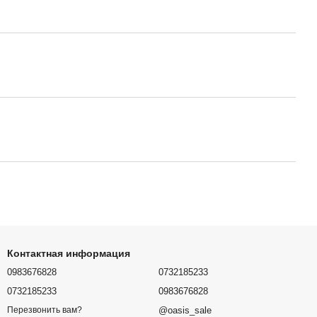
Контактная информация
0983676828
0732185233
0732185233
0983676828
@oasis_sale
Перезвонить вам?