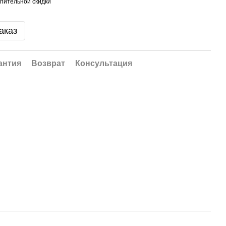
пительной скидки
аказ
антия
Возврат
Консультация