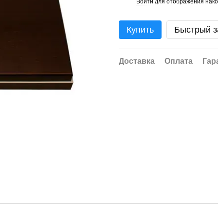
Войти
для отображения нако
%
Купить
Быстрый з
Доставка
Оплата
Гар