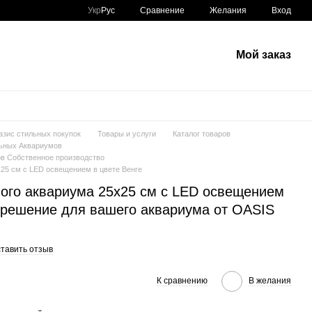
Сравнение
Укр
Рус
Желания
Вход
Мой заказ
азис стильных покупок
Товары и услуги
Каталог товаров
ьных Аквариумов
в Собственное производство
25 см с LED освещением в цвете Венге
ого аквариума 25x25 см с LED освещением
е решение для вашего аквариума от OASIS
тавить отзыв
К сравнению
В желания