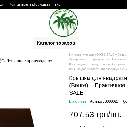
рат
Контактная информация
Блог
ывы о магазине
Каталог товаров
Интернет-магазин OASIS SALE – Ваш о
Аквариумы
Крышки для Прямоугол
Крышки для Прямоугольных Аквариумо
Крышка для квадратного аквариума 25x
Крышка для квадратн
(Венге) – Практично
SALE
В наличии
Артикул: 8000027
Ос
707.53 грн/шт.