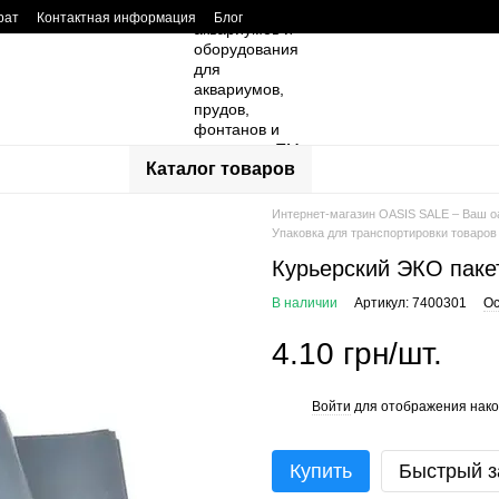
рат
Контактная информация
Блог
ывы о магазине
Каталог товаров
Интернет-магазин OASIS SALE – Ваш о
Упаковка для транспортировки товаров
Курьерский ЭКО паке
В наличии
Артикул: 7400301
Ос
4.10 грн/шт.
Войти
для отображения нако
%
Купить
Быстрый з