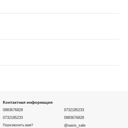
Контактная информация
0983676828
0732185233
0732185233
0983676828
@oasis_sale
Перезвонить вам?