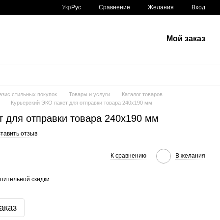
Сравнение
Укр
Рус
Желания
Вход
Мой заказ
азис стильных покупок
Товары и услуги
Каталог товаров
Курьерский ЭКО пакет для отправки товара 240x190 мм
т для отправки товара 240x190 мм
тавить отзыв
К сравнению
В желания
пительной скидки
аказ