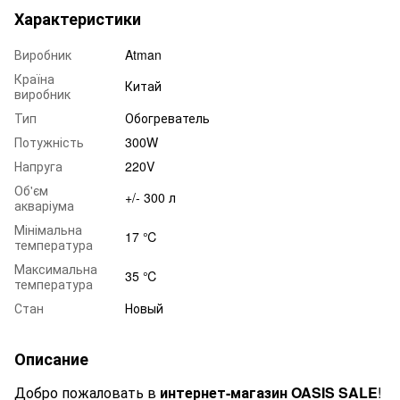
Характеристики
Виробник
Atman
Країна
Китай
виробник
Тип
Обогреватель
Потужність
300W
Напруга
220V
Об'єм
+/- 300 л
акваріума
Мінімальна
17 ℃
температура
Максимальна
35 ℃
температура
Стан
Новый
Описание
Добро пожаловать в
интернет-магазин OASIS SALE
!