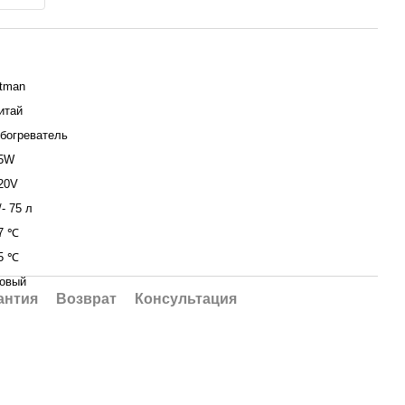
tman
итай
богреватель
5W
20V
/- 75 л
7 ℃
5 ℃
овый
антия
Возврат
Консультация