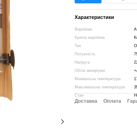
Характеристики
Виробник
A
Країна виробник
К
Тип
О
Потужність
7
Напруга
2
Об'єм акваріума
+
Мінімальна температура
1
Максимальна температура
3
Стан
Н
Доставка
Оплата
Гар