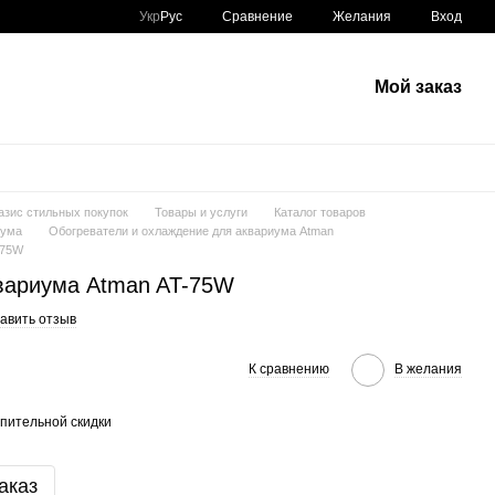
Сравнение
Укр
Рус
Желания
Вход
Мой заказ
азис стильных покупок
Товары и услуги
Каталог товаров
иума
Обогреватели и охлаждение для аквариума Atman
-75W
вариума Atman AT-75W
авить отзыв
К сравнению
В желания
пительной скидки
аказ