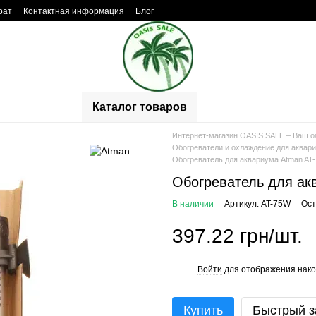
рат
Контактная информация
Блог
ывы о магазине
Каталог товаров
Интернет-магазин OASIS SALE – Ваш о
Обогреватели и охлаждение для аквар
Обогреватель для аквариума Atman AT
Обогреватель для ак
В наличии
Артикул: AT-75W
Ост
397.22 грн/шт.
Войти
для отображения нако
%
Купить
Быстрый з