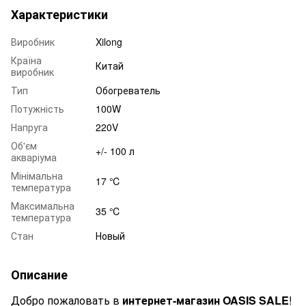
Характеристики
Виробник
Xilong
Країна
Китай
виробник
Тип
Обогреватель
Потужність
100W
Напруга
220V
Об'єм
+/- 100 л
акваріума
Мінімальна
17 ℃
температура
Максимальна
35 ℃
температура
Стан
Новый
Описание
Добро пожаловать в
интернет-магазин OASIS SALE
!