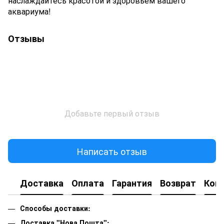
наслаждайтесь красотой и здоровьем вашего
аквариума!
Отзывы
Добавьте первый отзыв
Написать отзыв
Доставка
Оплата
Гарантия
Возврат
Кон
Способы доставки:
Доставка "Нова Пошта":