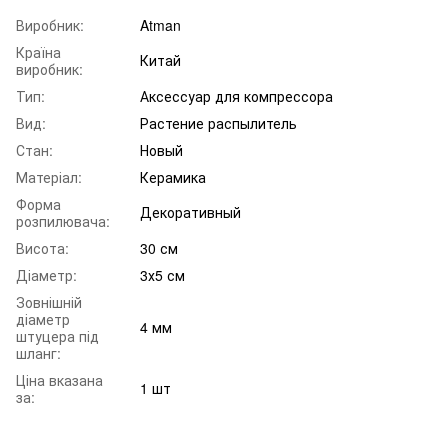
Виробник:
Atman
Країна
Китай
виробник:
Тип:
Аксессуар для компрессора
Вид:
Растение распылитель
Стан:
Новый
Матеріал:
Керамика
Форма
Декоративный
розпилювача:
Висота:
30 см
Діаметр:
3х5 см
Зовнішній
діаметр
4 мм
штуцера під
шланг:
Ціна вказана
1 шт
за: