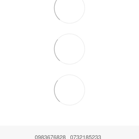
0983676828
0732185233