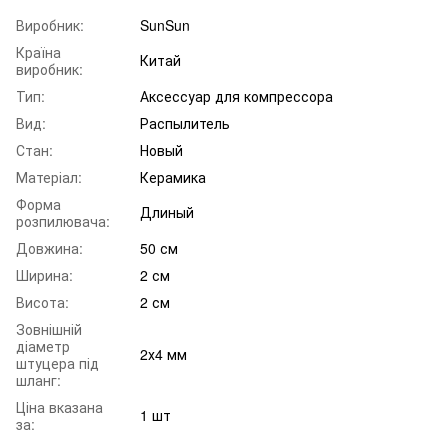
Виробник:
SunSun
Країна
Китай
виробник:
Тип:
Аксессуар для компрессора
Вид:
Распылитель
Стан:
Новый
Матеріал:
Керамика
Форма
Длиный
розпилювача:
Довжина:
50 см
Ширина:
2 см
Висота:
2 см
Зовнішній
діаметр
2х4 мм
штуцера під
шланг:
Ціна вказана
1 шт
за: