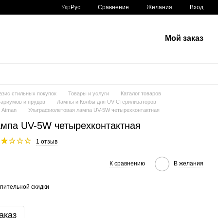
Сравнение
Укр
Рус
Желания
Вход
Мой заказ
азис стильных покупок
Товары и услуги
Каталог товаров
ариумов и прудов
Лампы и Колбы для UV-Стерилизаторов
 Atman
Ультрафиолетовая лампа UV-5W четырехконтактная
мпа UV-5W четырехконтактная
1 отзыв
К сравнению
В желания
пительной скидки
аказ