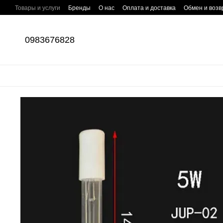
Перейти к основному контенту
Товары и услуги
Бренды
О нас
Оплата и доставка
Обмен и возв
Пользовательское соглашение о защите персональных данных
Отз
0983676828