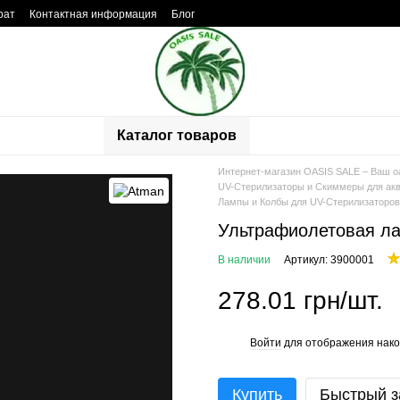
рат
Контактная информация
Блог
ывы о магазине
Каталог товаров
Интернет-магазин OASIS SALE – Ваш о
UV-Стерилизаторы и Скиммеры для акв
Лампы и Колбы для UV-Стерилизаторов
Ультрафиолетовая ла
В наличии
Артикул: 3900001
278.01 грн/шт.
Войти
для отображения нако
%
Купить
Быстрый з