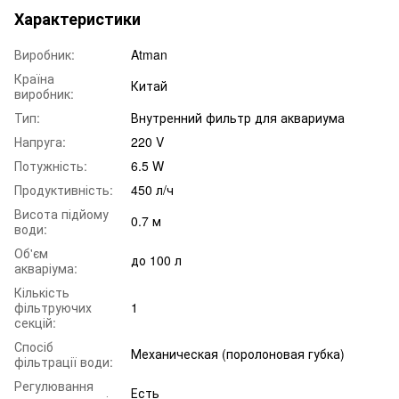
Характеристики
Виробник:
Atman
Країна
Китай
виробник:
Тип:
Внутренний фильтр для аквариума
Напруга:
220 V
Потужність:
6.5 W
Продуктивність:
450 л/ч
Висота підйому
0.7 м
води:
Об'єм
до 100 л
акваріума:
Кількість
фільтруючих
1
секцій:
Спосіб
Механическая (поролоновая губка)
фільтрації води:
Регулювання
Есть