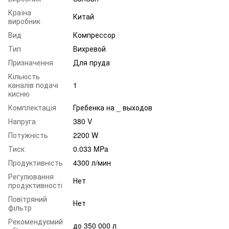
Країна
Китай
виробник
Вид
Компрессор
Тип
Вихревой
Призначення
Для пруда
Кількість
каналів подачі
1
кисню
Комплектація
Гребенка на _ выходов
Напруга
380 V
Потужність
2200 W
Тиск
0.033 MPa
Продуктивність
4300 л/мин
Регулювання
Нет
продуктивності
Повітряний
Нет
фільтр
Рекомендуємий
до 350 000 л