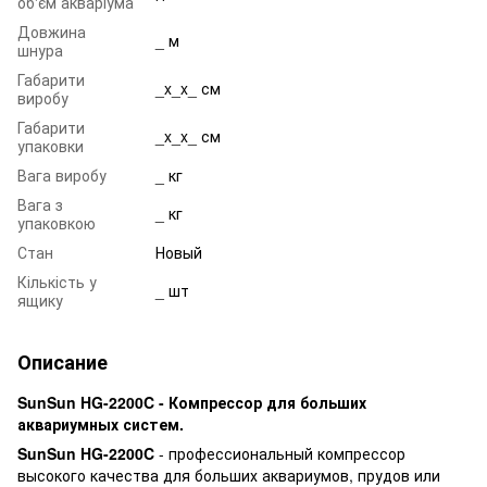
об'єм акваріума
Довжина
_ м
шнура
Габарити
_x_x_ см
виробу
Габарити
_x_x_ см
упаковки
Вага виробу
_ кг
Вага з
_ кг
упаковкою
Стан
Новый
Кількість у
_ шт
ящику
Описание
SunSun HG-2200C - Компрессор для больших
аквариумных систем.
SunSun HG-2200C
- профессиональный компрессор
высокого качества для больших аквариумов, прудов или