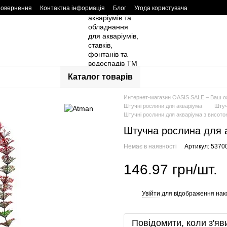
повернення
Контактна інформація
Блог
Угода користувача
Каталог товарів
Интернет-магазин OASIS SALE – Ваш о
Штучні рослини для акваріума
Штуч
Штучні рослини для акваріума з висотою
Штучна рослина для 
Немає в наявності
Артикул: 5370
146.97 грн/шт.
Увійти
для відображення нак
%
Повідомити, коли з'яв