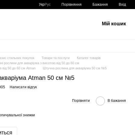
Порівняння
Укр
Рус
Бажання
Вхід
Мій кошик
азис стильних покупок
Товари та послуги
Каталог товарів
ні рослини для акваріума з висотою від 50 до 60 см
 від 50 до 60 см Atman
Штучна рослина для акваріума 50 см №5
акваріума Atman 50 см №5
005
Написати відгук
Порівняти
В бажання
опичувальної знижки
иться