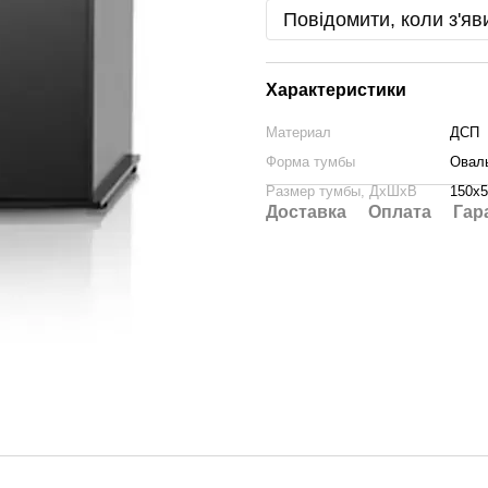
Повідомити, коли з'яв
Характеристики
Материал
ДСП
Форма тумбы
Овал
Размер тумбы, ДхШхВ
150х5
Доставка
Оплата
Гар