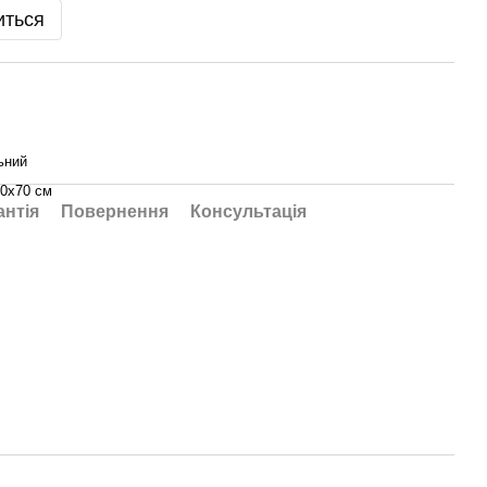
иться
ьний
0х70 см
антія
Повернення
Консультація