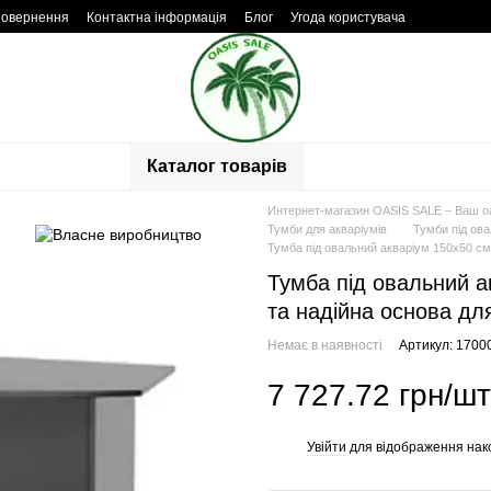
повернення
Контактна інформація
Блог
Угода користувача
Каталог товарів
Интернет-магазин OASIS SALE – Ваш о
Тумби для акваріумів
Тумби під ова
Тумба під овальний акваріум 150x50 см,
Тумба під овальний а
та надійна основа дл
Немає в наявності
Артикул: 1700
7 727.72 грн/шт
Увійти
для відображення нак
%