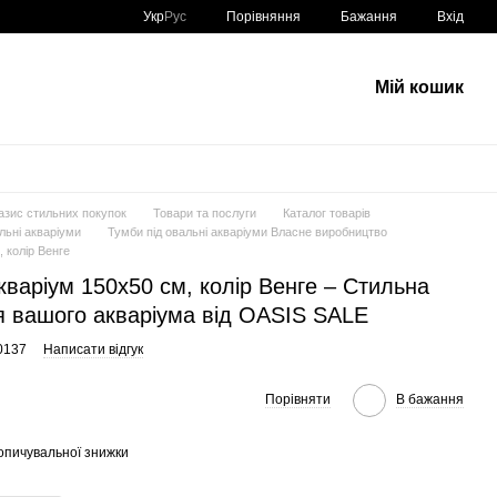
Порівняння
Укр
Рус
Бажання
Вхід
Мій кошик
азис стильних покупок
Товари та послуги
Каталог товарів
льні акваріуми
Тумби під овальні акваріуми Власне виробництво
 колір Венге
кваріум 150x50 см, колір Венге – Стильна
я вашого акваріума від OASIS SALE
0137
Написати відгук
Порівняти
В бажання
опичувальної знижки