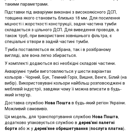
такими параметрами.
Підставки під акваріуми виконані з високоякісного ДСП,
товщина якого становить близько 18 мм. Для посилення
міцності і жорсткості конструкції, задня частина тумби
складається з цільного ДСП. Для виведення проводів, а
також труб, при використанні зовнішнього фільтра, є
спеціальні отвори в задній частині тумби.
Тумба поставляється як зібрана, так і в розібраному
вигляді, але вона легко збирається.
У комплекті додаються всі необхідні складові частини.
Акваріумні тумби виготовляються у шести варіантах
кольорів - Чорний, Бук, Темний Горіх, Вишня, Венге, Білий (на
вибір). Використовувані кольори найбільш розповсюджені в
меблевій індустрії, завдяки чому її можна вписати в будь-
який інтер'єр.
Доставка службою
Нова Пошта
в будь-який регіон України.
Можливий самовивіз.
Ця модель, для транспортування службою
Нова Пошта
,
додатково упаковується службою в
дерев'яні палетні
борти
або ж у
дерев'яне обрешетування
(
послуга платна
).