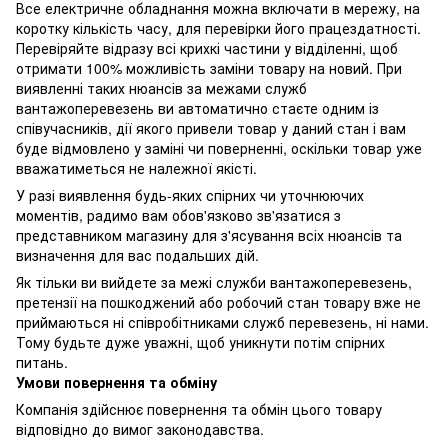
Все електричне обладнання можна включати в мережу, на
коротку кількість часу, для перевірки його працездатності.
Перевіряйте відразу всі крихкі частини у відділенні, щоб
отримати 100% можливість заміни товару на новий. При
виявленні таких нюансів за межами служб
вантажоперевезень ви автоматично стаєте одним із
співучасників, дії якого привели товар у даний стан і вам
буде відмовлено у заміні чи поверненні, оскільки товар уже
вважатиметься не належної якісті.
У разі виявлення будь-яких спірних чи уточнюючих
моментів, радимо вам обов'язково зв'язатися з
представником магазину для з'ясування всіх нюансів та
визначення для вас подальших дій.
Як тільки ви вийдете за межі служби вантажоперевезень,
претензії на пошкоджений або робочий стан товару вже не
приймаються ні співробітниками служб перевезень, ні нами.
Тому будьте дуже уважні, щоб уникнути потім спірних
питань.
Умови повернення та обміну
Компанія здійснює повернення та обмін цього товару
відповідно до вимог законодавства.