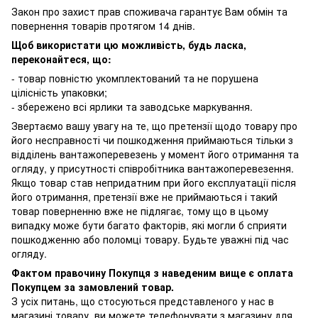
Закон про захист прав споживача гарантує Вам обмін та
повернення товарів протягом 14 днів.
Щоб використати цю можливість, будь ласка,
переконайтеся, що:
- товар повністю укомплектований та не порушена
цілісність упаковки;
- збережено всі ярлики та заводське маркування.
Звертаємо вашу увагу на те, що претензії щодо товару про
його несправності чи пошкодження приймаються тільки з
відділень вантажоперевезень у момент його отримання та
огляду, у присутності співробітника вантажоперевезення.
Якщо товар став непридатним при його експлуатації після
його отримання, претензії вже не приймаються і такий
товар поверненню вже не підлягає, тому що в цьому
випадку може бути багато факторів, які могли б сприяти
пошкодженню або поломці товару. Будьте уважні під час
огляду.
Фактом правочину Покупця з наведеним вище є оплата
Покупцем за замовлений товар.
З усіх питань, що стосуються представленого у нас в
магазині товару, ви можете телефонувати з магазину для