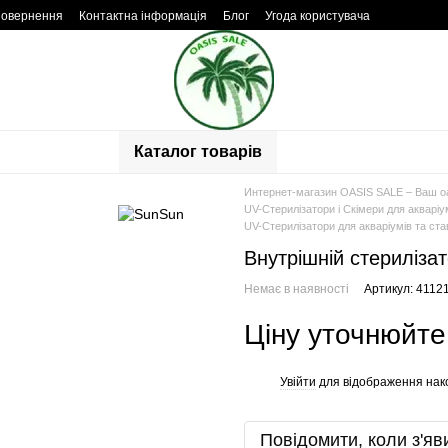
повернення
Контактна інформація
Блог
Угода користувача
Каталог товарів
Интернет-магазин OASIS SALE – Ваш о
UV-Стерилізатори і Скімери для акваріум
UV-Стерилізатори для акваріумів та ста
Внутрішній стериліза
Немає в наявності
Артикул: 4112
Ціну уточнюйте
Увійти
для відображення нак
%
Повідомити, коли з'яв