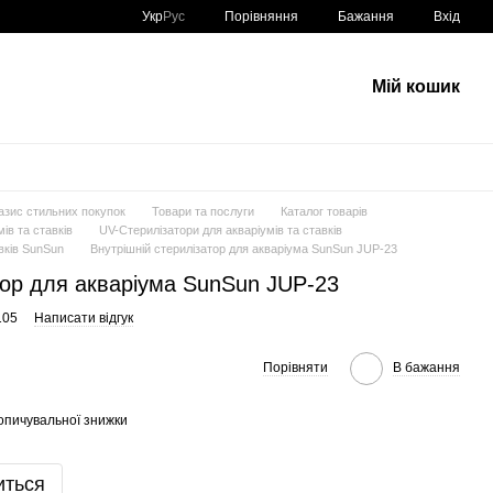
Порівняння
Укр
Рус
Бажання
Вхід
Мій кошик
азис стильних покупок
Товари та послуги
Каталог товарів
ів та ставків
UV-Стерилізатори для акваріумів та ставків
вків SunSun
Внутрішній стерилізатор для акваріума SunSun JUP-23
тор для акваріума SunSun JUP-23
105
Написати відгук
Порівняти
В бажання
опичувальної знижки
иться