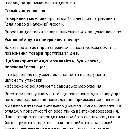
відповідно до вимог законодавства.
Терміни повернення
Повернення можливе протягом 14 днів після отримання
(для товарів належної якості).
Зворотна доставка товарів здійснюється за домовленістю.
Умови обміну та повернення товару:
Закон про захист прав споживача гарантує Вам обмін та
повернення товарів протягом 14 днів.
Щоб використати цю можливість, будь ласка,
переконайтеся, що:
- товар повністю укомплектований та не порушена
цілісність упаковки;
- збережено всі ярлики та заводське маркування.
Звертаємо вашу увагу на те, що претензії щодо товару про
його несправності чи пошкодження приймаються тільки з
відділень вантажоперевезень у момент його отримання та
огляду, у присутності співробітника вантажоперевезення.
Якщо товар став непридатним при його експлуатації після
його отримання, претензії вже не приймаються і такий
товар поверненню вже не підлягає, тому що в цьому