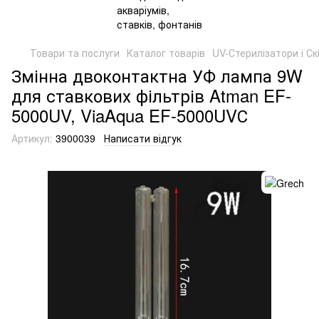
Товари та послуги
Каталог товарів
UV-Стерилізатори і Ск
Змінна двоконтактна УФ лампа 9W
для ставкових фільтрів Atman EF-
5000UV, ViaAqua EF-5000UVС
Артикул:
3900039
Написати відгук