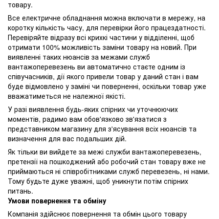
товару.
Все електричне обладнання можна включати в мережу, на
коротку кількість часу, для перевірки його працездатності.
Перевіряйте відразу всі крихкі частини у відділенні, щоб
отримати 100% можливість заміни товару на новий. При
виявленні таких нюансів за межами служб
вантажоперевезень ви автоматично стаєте одним із
співучасників, дії якого привели товар у даний стан і вам
буде відмовлено у заміні чи поверненні, оскільки товар уже
вважатиметься не належної якісті.
У разі виявлення будь-яких спірних чи уточнюючих
моментів, радимо вам обов'язково зв'язатися з
представником магазину для з'ясування всіх нюансів та
визначення для вас подальших дій.
Як тільки ви вийдете за межі служби вантажоперевезень,
претензії на пошкоджений або робочий стан товару вже не
приймаються ні співробітниками служб перевезень, ні нами.
Тому будьте дуже уважні, щоб уникнути потім спірних
питань.
Умови повернення та обміну
Компанія здійснює повернення та обмін цього товару