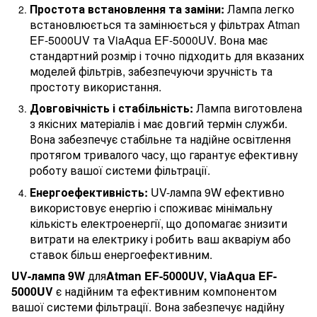
Простота встановлення та заміни:
Лампа легко
встановлюється та замінюється у фільтрах Atman
EF-5000UV та ViaAqua EF-5000UV. Вона має
стандартний розмір і точно підходить для вказаних
моделей фільтрів, забезпечуючи зручність та
простоту використання.
Довговічність і стабільність:
Лампа виготовлена
з якісних матеріалів і має довгий термін служби.
Вона забезпечує стабільне та надійне освітлення
протягом тривалого часу, що гарантує ефективну
роботу вашої системи фільтрації.
Енергоефективність:
UV-лампа 9W ефективно
використовує енергію і споживає мінімальну
кількість електроенергії, що допомагає знизити
витрати на електрику і робить ваш акваріум або
ставок більш енергоефективним.
UV-лампа 9W
для
Atman EF-5000UV, ViaAqua EF-
5000UV
є надійним та ефективним компонентом
вашої системи фільтрації. Вона забезпечує надійну