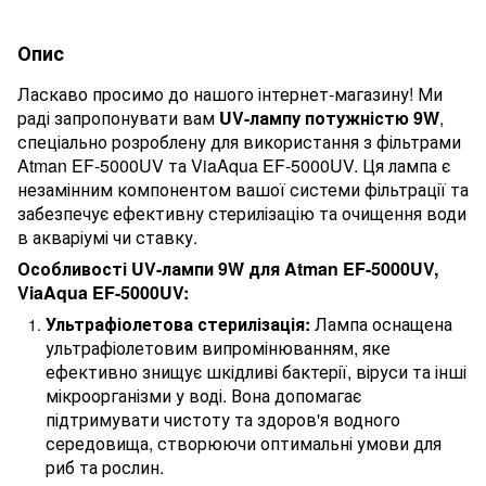
Опис
Ласкаво просимо до нашого інтернет-магазину! Ми
раді запропонувати вам
UV-лампу потужністю 9W
,
спеціально розроблену для використання з фільтрами
Atman EF-5000UV та ViaAqua EF-5000UV. Ця лампа є
незамінним компонентом вашої системи фільтрації та
забезпечує ефективну стерилізацію та очищення води
в акваріумі чи ставку.
Особливості UV-лампи 9W для Atman EF-5000UV,
ViaAqua EF-5000UV:
Ультрафіолетова стерилізація:
Лампа оснащена
ультрафіолетовим випромінюванням, яке
ефективно знищує шкідливі бактерії, віруси та інші
мікроорганізми у воді. Вона допомагає
підтримувати чистоту та здоров'я водного
середовища, створюючи оптимальні умови для
риб та рослин.