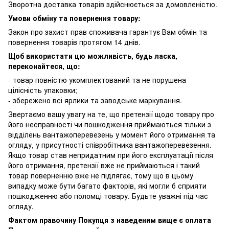
Зворотна доставка товарів здійснюється за домовленістю.
Умови обміну та повернення товару:
Закон про захист прав споживача гарантує Вам обмін та
повернення товарів протягом 14 днів.
Щоб використати цю можливість, будь ласка,
переконайтеся, що:
- товар повністю укомплектований та не порушена
цілісність упаковки;
- збережено всі ярлики та заводське маркування.
Звертаємо вашу увагу на те, що претензії щодо товару про
його несправності чи пошкодження приймаються тільки з
відділень вантажоперевезень у момент його отримання та
огляду, у присутності співробітника вантажоперевезення.
Якщо товар став непридатним при його експлуатації після
його отримання, претензії вже не приймаються і такий
товар поверненню вже не підлягає, тому що в цьому
випадку може бути багато факторів, які могли б сприяти
пошкодженню або поломці товару. Будьте уважні під час
огляду.
Фактом правочину Покупця з наведеним вище є оплата