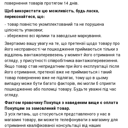
повернення товарів протягом 14 днів.
Щоб використати цю можливість, будь ласка,
переконайтеся, що:
- товар повністю укомплектований та не порушена
цілісність упаковки;
- збережено всі ярлики та заводське маркування.
Звертаємо вашу увагу на те, що претензії щодо товару про
його несправності чи пошкодження приймаються тільки з
відділень вантажоперевезень у момент його отримання та
огляду, у присутності співробітника вантажоперевезення.
Якщо товар став непридатним при його експлуатації після
його отримання, претензії вже не приймаються і такий
товар поверненню вже не підлягає, тому що в цьому
випадку може бути багато факторів, які могли б сприяти
пошкодженню або поломці товару. Будьте уважні під час
огляду.
Фактом правочину Покупця з наведеним вище є оплата
Покупцем за замовлений товар.
З усіх питань, що стосуються представленого у нас в
магазині товару, ви можете телефонувати з магазину для
отримання кваліфікованої консультації від наших