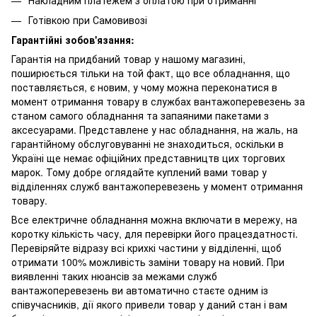
Готівкою при Самовивозі
Гарантійні зобов'язання:
Гарантія на придбаний товар у нашому магазині,
поширюється тільки на той факт, що все обладнання, що
поставляється, є новим, у чому можна переконатися в
момент отримання товару в службах вантажоперевезень за
станом самого обладнання та запаяними пакетами з
аксесуарами. Представлене у нас обладнання, на жаль, на
гарантійному обслуговуванні не знаходиться, оскільки в
Україні ще немає офіційних представництв цих торгових
марок. Тому добре оглядайте куплений вами товар у
відділеннях служб вантажоперевезень у момент отримання
товару.
Все електричне обладнання можна включати в мережу, на
коротку кількість часу, для перевірки його працездатності.
Перевіряйте відразу всі крихкі частини у відділенні, щоб
отримати 100% можливість заміни товару на новий. При
виявленні таких нюансів за межами служб
вантажоперевезень ви автоматично стаєте одним із
співучасників, дії якого привели товар у даний стан і вам