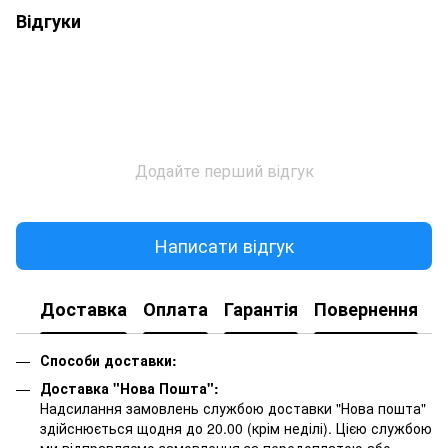
Відгуки
Додайте перший відгук
Написати відгук
Доставка
Оплата
Гарантія
Повернення
К
Способи доставки:
Доставка "Нова Пошта":
Надсилання замовлень службою доставки "Нова пошта"
здійснюється щодня до 20.00 (крім неділі). Цією службою
ми відправляємо замовлення за передоплатою або