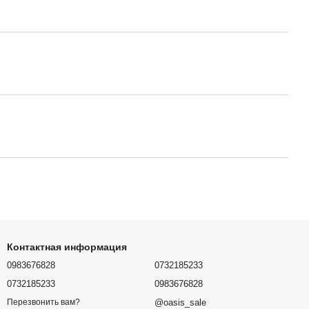
Контактная информация
0983676828
0732185233
0732185233
0983676828
@oasis_sale
Перезвонить вам?