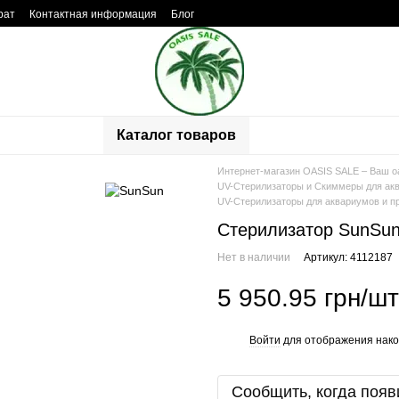
рат
Контактная информация
Блог
ывы о магазине
Каталог товаров
Интернет-магазин OASIS SALE – Ваш о
UV-Стерилизаторы и Скиммеры для акв
UV-Стерилизаторы для аквариумов и п
Стерилизатор SunSun
Нет в наличии
Артикул: 4112187
5 950.95 грн/шт
Войти
для отображения нако
%
Сообщить, когда появ