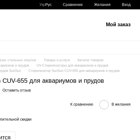
Сравнение
Укр
Рус
Желания
Вход
Мой заказ
азис стильных покупок
Товары и услуги
Каталог товаров
ариумов и прудов
UV-Стерилизаторы для аквариумов и прудов
рудов SunSun
Стерилизатор SunSun CUV-655 для аквариумов и прудов
 CUV-655 для аквариумов и прудов
Оставить отзыв
К сравнению
В желания
пительной скидки
ится