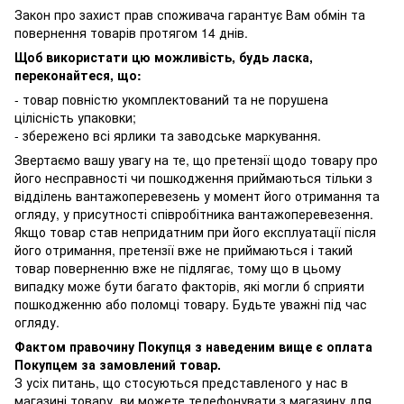
Закон про захист прав споживача гарантує Вам обмін та
повернення товарів протягом 14 днів.
Щоб використати цю можливість, будь ласка,
переконайтеся, що:
- товар повністю укомплектований та не порушена
цілісність упаковки;
- збережено всі ярлики та заводське маркування.
Звертаємо вашу увагу на те, що претензії щодо товару про
його несправності чи пошкодження приймаються тільки з
відділень вантажоперевезень у момент його отримання та
огляду, у присутності співробітника вантажоперевезення.
Якщо товар став непридатним при його експлуатації після
його отримання, претензії вже не приймаються і такий
товар поверненню вже не підлягає, тому що в цьому
випадку може бути багато факторів, які могли б сприяти
пошкодженню або поломці товару. Будьте уважні під час
огляду.
Фактом правочину Покупця з наведеним вище є оплата
Покупцем за замовлений товар.
З усіх питань, що стосуються представленого у нас в
магазині товару, ви можете телефонувати з магазину для